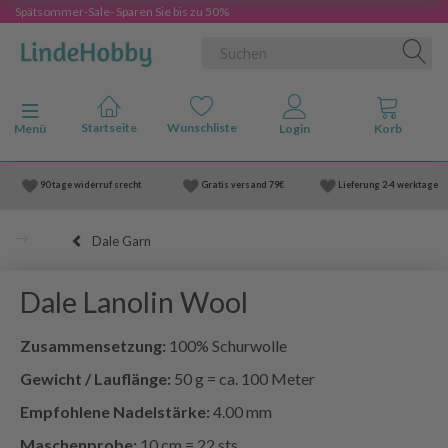
Spätsommer-Sale- Sparen Sie bis zu 50%
Anzeige ändern
Menü
90 tage widerruf srecht
Gratis versand
79€
Lieferung
2-4 werktage
Dale Garn
Dale Lanolin Wool
Zusammensetzung:
100% Schurwolle
Gewicht / Lauflänge:
50 g = ca. 100 Meter
Empfohlene Nadelstärke:
4.00 mm
Maschenprobe:
10 cm = 22 sts