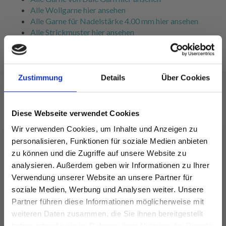
Alle Wollgarne hier ansehen
Alle Garne für Nadelstärke 4.00 mm hier ansehen
Alle Strickmuster hier ansehen
Zustimmung
Details
Über Cookies
FÜR SIE EMPFOHLEN
Diese Webseite verwendet Cookies
Wir verwenden Cookies, um Inhalte und Anzeigen zu
personalisieren, Funktionen für soziale Medien anbieten
zu können und die Zugriffe auf unsere Website zu
analysieren. Außerdem geben wir Informationen zu Ihrer
Verwendung unserer Website an unsere Partner für
soziale Medien, Werbung und Analysen weiter. Unsere
Partner führen diese Informationen möglicherweise mit
Spare bis zu 50%
weiteren Daten zusammen, die Sie ihnen bereitgestellt
haben oder die sie im Rahmen Ihrer Nutzung der Dienste