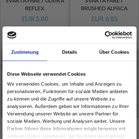
SVARTA FÅRET ULRIKA
SVARTA FÅRET
REFLEX
BRUSHED ALPACA
EUR 5.80
EUR 6.85
Alle Optionen ansehen
Alle Optionen ansehen
Zustimmung
Details
Über Cookies
Diese Webseite verwendet Cookies
Wir verwenden Cookies, um Inhalte und Anzeigen zu
personalisieren, Funktionen für soziale Medien anbieten
zu können und die Zugriffe auf unsere Website zu
analysieren. Außerdem geben wir Informationen zu Ihrer
Verwendung unserer Website an unsere Partner für
soziale Medien, Werbung und Analysen weiter. Unsere
SVARTA FÅRET SOFT
SVARTA FÅRET SOFT
Partner führen diese Informationen möglicherweise mit
Spare bis zu 50%
LAMA
LAMA FINE
weiteren Daten zusammen, die Sie ihnen bereitgestellt