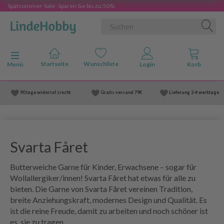
Spätsommer-Sale- Sparen Sie bis zu 50%
Anzeige ändern
Menü
90 tage widerruf srecht
Gratis versand
79€
Lieferung
2-4 werktage
Svarta Fåret
Butterweiche Garne für Kinder, Erwachsene – sogar für
Wollallergiker/innen! Svarta Fåret hat etwas für alle zu
bieten. Die Garne von Svarta Fåret vereinen Tradition,
breite Anziehungskraft, modernes Design und Qualität. Es
ist die reine Freude, damit zu arbeiten und noch schöner ist
es, sie zu tragen.