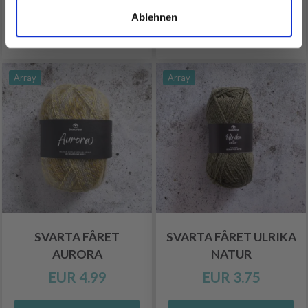
Ablehnen
Alle Optionen ansehen
Alle Optionen ansehen
Array
Array
SVARTA FÅRET
SVARTA FÅRET ULRIKA
AURORA
NATUR
EUR 4.99
EUR 3.75