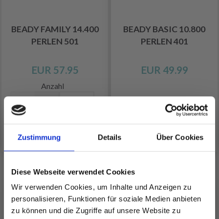
BEADY FAMILY 14.400
BEADY BASIC 10.800
PERLEN 501
PERLEN 401
EUR 57.95
EUR 49.99
Anzahl
In den Warenkorb
Zustimmung
Details
Über Cookies
Diese Webseite verwendet Cookies
ANDERE KAUFTEN AUCH
Wir verwenden Cookies, um Inhalte und Anzeigen zu
personalisieren, Funktionen für soziale Medien anbieten
25%
Rabatt
zu können und die Zugriffe auf unsere Website zu