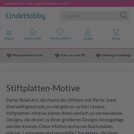
Spätsommer-Sale- Sparen Sie bis zu 50%
Anzeige ändern
Menü
90 tage widerruf srecht
Gratis versand
79€
Lieferung
2-4 werktage
Stiftplatten-Motive
Perler Bead Art, die Kunst des Stiftens mit Perler, kann
überwältigend sein, so viel gibt es zu tun! Unsere
Stiftplatten-Motive bieten Ihnen einfach zu verwendende
Designs, die direkt zu Ihren größeren Designs hinzugefügt
werden können. Diese Motive umfassen Buchstaben,
Häuser, Lastwagen und verspielte Charaktere, die Ihren