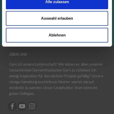
Alle zulassen
Erhalte unseren kostenlosen Newsletter und
lass dich inspirieren, profitiere von Angeboten
Auswahl erlauben
und Rabatten!Aktionen
Abonnieren
Ablehnen
ÜBER UNS
Garn ist unsere Leidenschaft! Wir lieben es, allen unseren
fantastischen Garnenthusiasten Garn zu schicken. Ein
wenig Inspiration für das nächste Projekt gefällig? Unsere
riesige Sammlung kostenloser Muster wartet darauf,
entdeckt zu werden. Unser Lindehobby-Team wünscht
gutes Gelingen.