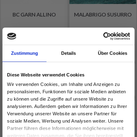
BC GARN ALLINO
MALABRIGO SUSURRO
EUR 6.55
EUR 21.99
Alle Optionen ansehen
Alle Optionen ansehen
Zustimmung
Details
Über Cookies
Diese Webseite verwendet Cookies
Wir verwenden Cookies, um Inhalte und Anzeigen zu
personalisieren, Funktionen für soziale Medien anbieten
zu können und die Zugriffe auf unsere Website zu
analysieren. Außerdem geben wir Informationen zu Ihrer
Verwendung unserer Website an unsere Partner für
soziale Medien, Werbung und Analysen weiter. Unsere
Partner führen diese Informationen möglicherweise mit
Spare bis zu 50%
weiteren Daten zusammen, die Sie ihnen bereitgestellt