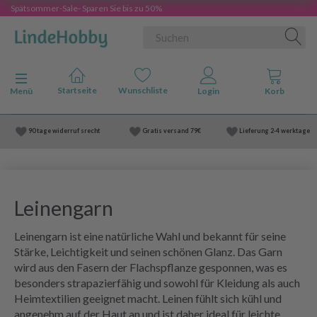
Spätsommer-Sale- Sparen Sie bis zu 50%
Anzeige ändern
Menü
90 tage widerruf srecht
Gratis versand
79€
Lieferung
2-4 werktage
Leinengarn
Leinengarn ist eine natürliche Wahl und bekannt für seine
Stärke, Leichtigkeit und seinen schönen Glanz. Das Garn
wird aus den Fasern der Flachspflanze gesponnen, was es
besonders strapazierfähig und sowohl für Kleidung als auch
Heimtextilien geeignet macht. Leinen fühlt sich kühl und
angenehm auf der Haut an und ist daher ideal für leichte