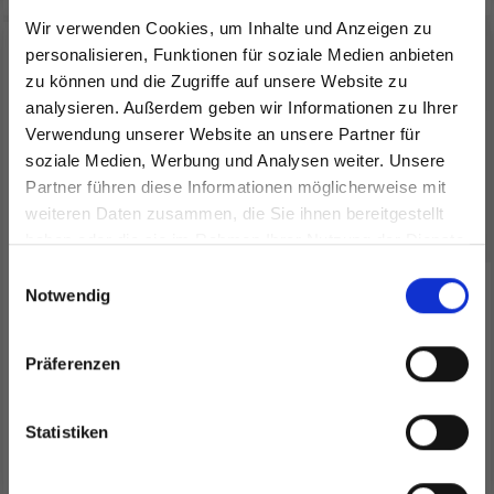
Wir verwenden Cookies, um Inhalte und Anzeigen zu
personalisieren, Funktionen für soziale Medien anbieten
zu können und die Zugriffe auf unsere Website zu
analysieren. Außerdem geben wir Informationen zu Ihrer
Verwendung unserer Website an unsere Partner für
soziale Medien, Werbung und Analysen weiter. Unsere
Partner führen diese Informationen möglicherweise mit
Spare bis zu 50%
weiteren Daten zusammen, die Sie ihnen bereitgestellt
haben oder die sie im Rahmen Ihrer Nutzung der Dienste
gesammelt haben.
Werde ein Teil unserer Garn-Community
Einwilligungsauswahl
und erhalte exklusiven Zugang zu
Notwendig
HJERTEGARN SILK KID
BC GARN JAIPUR PEACE
inspirierenden Strickmustern und
MOHAIR
SILK
besonderen Angeboten!
Präferenzen
EUR 8.90
EUR 24.70
Statistiken
Alle Optionen ansehen
Alle Optionen ansehen
Ja, melde mich an!