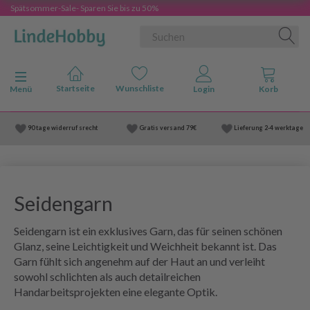
Spätsommer-Sale- Sparen Sie bis zu 50%
Anzeige ändern
Menü
90 tage widerruf srecht
Gratis versand
79€
Lieferung
2-4 werktage
Seidengarn
Seidengarn ist ein exklusives Garn, das für seinen schönen
Glanz, seine Leichtigkeit und Weichheit bekannt ist. Das
Garn fühlt sich angenehm auf der Haut an und verleiht
sowohl schlichten als auch detailreichen
Handarbeitsprojekten eine elegante Optik.