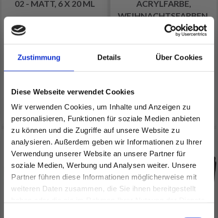
02 - MATT, 6 X 20 ML
ACRYLFARBE,
WEIHNACHTSFARBEN,
6 X 60 ML
EUR 6.40
EUR 16.25
EUR 7.10
EUR 18.05
Zustimmung
Details
Über Cookies
Anzahl
Anzahl
Diese Webseite verwendet Cookies
In den Warenkorb
In den Warenkorb
Wir verwenden Cookies, um Inhalte und Anzeigen zu
personalisieren, Funktionen für soziale Medien anbieten
zu können und die Zugriffe auf unsere Website zu
9% Rabatt
10% Rabatt
analysieren. Außerdem geben wir Informationen zu Ihrer
Verwendung unserer Website an unsere Partner für
soziale Medien, Werbung und Analysen weiter. Unsere
Partner führen diese Informationen möglicherweise mit
Spare bis zu 50%
weiteren Daten zusammen, die Sie ihnen bereitgestellt
haben oder die sie im Rahmen Ihrer Nutzung der Dienste
gesammelt haben.
Werde ein Teil unserer Garn-Community
Einwilligungsauswahl