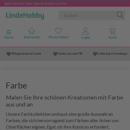
Spätsommer-Sale- Sparen Sie bis zu 50%
Anzeige ändern
Menü
90 tage widerruf srecht
Gratis versand
79€
Lieferung
2-4 werktage
Farbe
Malen Sie Ihre schönen Kreationen mit Farbe
aus und an
Unsere Farbkollektion umfasst eine große Auswahl an
Farben, die sich hervorragend zum Färben aller Arten von
Oberflächen eignen. Egal, ob Ihre Kunst es erfordert,