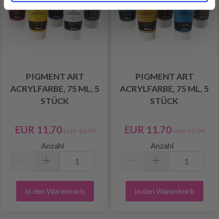
PIGMENT ART
PIGMENT ART
ACRYLFARBE, 75 ML, 5
ACRYLFARBE, 75 ML, 5
STÜCK
STÜCK
EUR 11.70
EUR 11.70
EUR 12.99
EUR 12.99
Anzahl
Anzahl
In den Warenkorb
In den Warenkorb