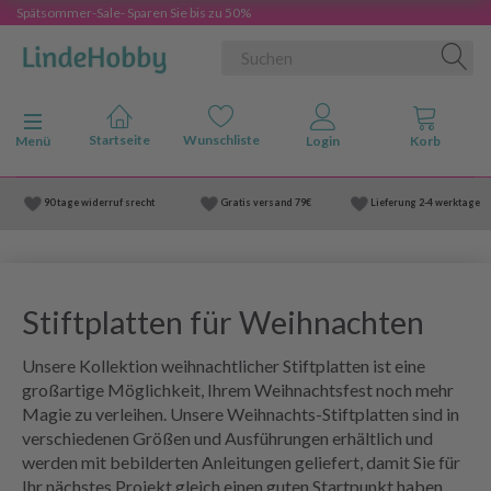
Spätsommer-Sale- Sparen Sie bis zu 50%
Anzeige ändern
Menü
90 tage widerruf srecht
Gratis versand
79€
Lieferung
2-4 werktage
Stiftplatten für Weihnachten
Unsere Kollektion weihnachtlicher Stiftplatten ist eine
großartige Möglichkeit, Ihrem Weihnachtsfest noch mehr
Magie zu verleihen. Unsere Weihnachts-Stiftplatten sind in
verschiedenen Größen und Ausführungen erhältlich und
werden mit bebilderten Anleitungen geliefert, damit Sie für
Ihr nächstes Projekt gleich einen guten Startpunkt haben.