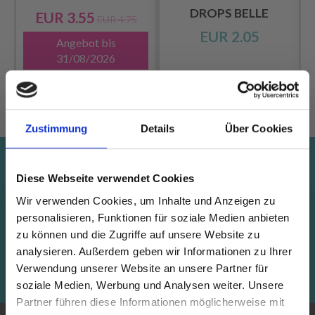
DROPS BELLE
EUR 3.55
EUR 4.75
EUR 2.05
Angebot bis
31/08/2026
Alle Optionen
Alle Optionen
ansehen
ansehen
Zustimmung
Details
Über Cookies
Spare bis zu 50%
Diese Webseite verwendet Cookies
Erhalte unseren kostenlosen Newsletter und
Wir verwenden Cookies, um Inhalte und Anzeigen zu
lass dich inspirieren, profitiere von Angeboten
personalisieren, Funktionen für soziale Medien anbieten
zu können und die Zugriffe auf unsere Website zu
und Rabatten!Aktionen
analysieren. Außerdem geben wir Informationen zu Ihrer
Verwendung unserer Website an unsere Partner für
Abonnieren
soziale Medien, Werbung und Analysen weiter. Unsere
Partner führen diese Informationen möglicherweise mit