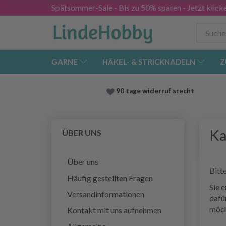
Spätsommer-Sale - Bis zu 50% sparen - Jetzt klick
GARNE
HÄKEL- & STRICKNADELN
Z
90 tage widerruf srecht
Ka
ÜBER UNS
Über uns
Bitt
Häufig gestellten Fragen
Sie e
Versandinformationen
dafür
möch
Kontakt mit uns aufnehmen