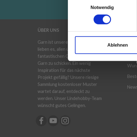
Einwilligungsauswahl
Notwendig
ÜBER UNS
KON
Garn ist unsere Leidenschaft! Wir
Mein
Ablehnen
lieben es, allen unseren
Adre
fantastischen Garnenthusiasten
Garn zu schicken. Ein wenig
Wuns
Inspiration für das nächste
Beste
Projekt gefällig? Unsere riesige
Sammlung kostenloser Muster
News
wartet darauf, entdeckt zu
werden. Unser Lindehobby-Team
wünscht gutes Gelingen.