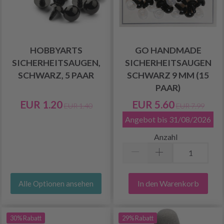
HOBBYARTS
GO HANDMADE
SICHERHEITSAUGEN,
SICHERHEITSAUGEN
SCHWARZ, 5 PAAR
SCHWARZ 9 MM (15
PAAR)
EUR 1.20
EUR 5.60
EUR 1.40
EUR 7.99
Angebot bis 31/08/2026
Anzahl
In den Warenkorb
Alle Optionen ansehen
30% Rabatt
29% Rabatt