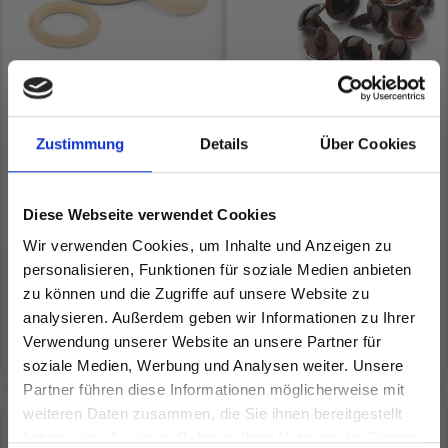
LINDEHOBBY
HOBBYARTS
Zustimmung
Details
Über Cookies
HOLZRING (5, 6, 7 UND
BÄRENAUGEN MIT
10 CM), 1 STÜCK
VERSCHLUSS, BRAUN, 5
PAARE
Diese Webseite verwendet Cookies
EUR 0.70
EUR 1.50
Preis ab
EUR 2.50
Wir verwenden Cookies, um Inhalte und Anzeigen zu
EUR 1.40
Angebot bis 31/08/2026
personalisieren, Funktionen für soziale Medien anbieten
Angebot bis 31/08/2026
zu können und die Zugriffe auf unsere Website zu
analysieren. Außerdem geben wir Informationen zu Ihrer
Verwendung unserer Website an unsere Partner für
Alle Optionen ansehen
Alle Optionen ansehen
soziale Medien, Werbung und Analysen weiter. Unsere
Partner führen diese Informationen möglicherweise mit
Spare bis zu 50%
weiteren Daten zusammen, die Sie ihnen bereitgestellt
30% Rabatt
30% Rabatt
haben oder die sie im Rahmen Ihrer Nutzung der Dienste