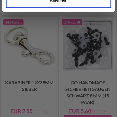
Ablehnen
In den Warenkorb
Alle Optionen ansehen
14% Rabatt
29% Rabatt
KARABINER 12X38MM
GO HANDMADE
SILBER
SICHERHEITSAUGEN
SCHWARZ 8 MM (15
PAAR)
EUR 2.55
EUR 5.60
EUR 2.99
EUR 7.99