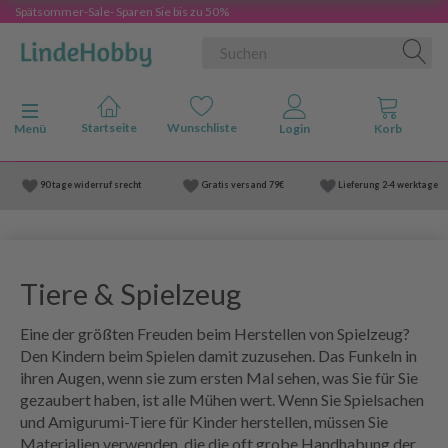
Spätsommer-Sale- Sparen Sie bis zu 50%
Anzeige ändern
Menü
90 tage widerruf srecht
Gratis versand
79€
Lieferung
2-4 werktage
Tiere & Spielzeug
Eine der größten Freuden beim Herstellen von Spielzeug?
Den Kindern beim Spielen damit zuzusehen. Das Funkeln in
ihren Augen, wenn sie zum ersten Mal sehen, was Sie für Sie
gezaubert haben, ist alle Mühen wert. Wenn Sie Spielsachen
und Amigurumi-Tiere für Kinder herstellen, müssen Sie
Materialien verwenden, die die oft grobe Handhabung der