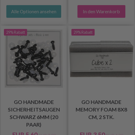
In den Warenkorb
Alle Optionen ansehen
29% Rabatt
29% Rabatt
GO HANDMADE
GO HANDMADE
SICHERHEITSAUGEN
MEMORY FOAM 8X8
SCHWARZ 6MM (20
CM, 2 STK.
PAAR)
EUR 5.60
EUR 3.50