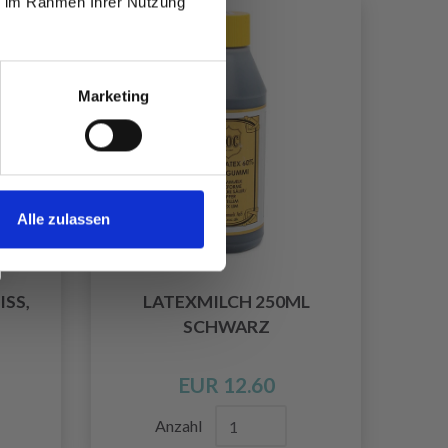
ie im Rahmen Ihrer Nutzung
Marketing
Alle zulassen
SS,
LATEXMILCH 250ML
SCHWARZ
EUR 12.60
Anzahl