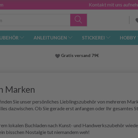
en
Kontakt mit uns aufne
UBEHÖR
ANLEITUNGEN
STICKEREI
HOBBY
Gratis versand
79€
en Marken
 finden Sie unser persönliches Lieblingszubehör von mehreren Mark
les dazwischen. Ob Sie gerade erst anfangen oder Ihr gesamtes St
 Ihrem lokalen Buchladen nach Kunst- und Handwerkszubehör wiede
r ein bisschen Nostalgie tut niemandem weh!