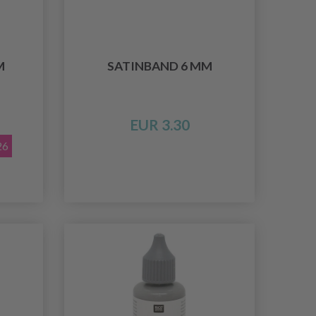
M
SATINBAND 6 MM
EUR 3.30
26