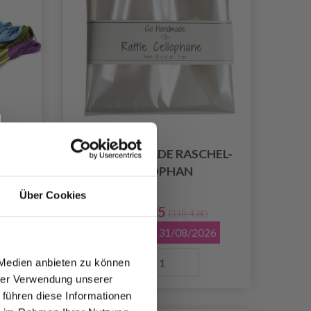
BEN
GO HANDMADE RASCHEL-
ZELLOPHAN
Über Cookies
EUR 3.35
30
EUR 4.80
Angebot bis 31/08/2026
Anzahl
 Medien anbieten zu können
hrer Verwendung unserer
 führen diese Informationen