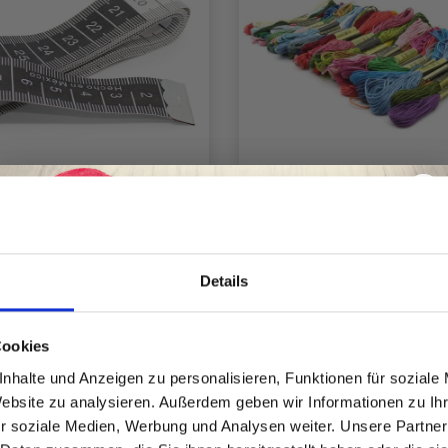
SSBAND, SCHWARZ U
STICKGARN, 50 FAR
ND WEISS, 150 CM
Details
EUR 1.35
EUR 18.10
EUR 21.
Spare bis zu 50%
Anzahl
Anzahl
Cookies
nhalte und Anzeigen zu personalisieren, Funktionen für soziale
Website zu analysieren. Außerdem geben wir Informationen zu I
Werde ein Teil unserer Garn-Community
r soziale Medien, Werbung und Analysen weiter. Unsere Partner
und erhalte exklusiven Zugang zu