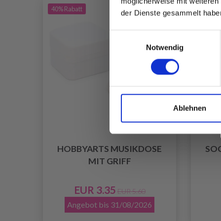
möglicherweise mit weiteren
40% Rabatt
der Dienste gesammelt habe
Einwilligungsauswahl
Notwendig
Ablehnen
HOBBYARTS MUSIKDOSE
SO
MIT GRIFF
EUR 3.35
EUR 5.60
Angebot bis 31/08/2026