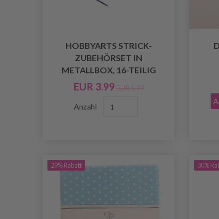
HOBBYARTS STRICK-
D
ZUBEHÖRSET IN
METALLBOX, 16-TEILIG
EUR 3.99
EUR 5.99
A
Anzahl
29% Rabatt
30% Ra