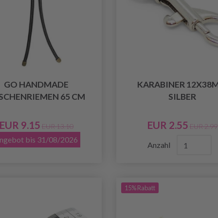
GO HANDMADE
KARABINER 12X38
SCHENRIEMEN 65 CM
SILBER
EUR 9.15
EUR 2.55
EUR 13.10
EUR 2.99
ngebot bis 31/08/2026
Anzahl
15% Rabatt