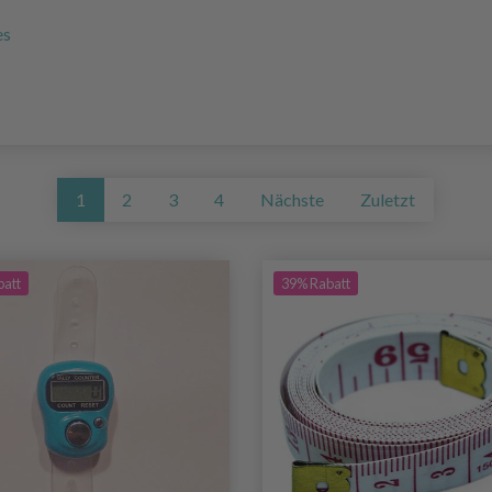
es
1
2
3
4
Nächste
Zuletzt
batt
39% Rabatt