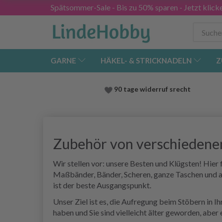
Spätsommer-Sale - Bis zu 50% sparen - Jetzt klick
GARNE
HÄKEL- & STRICKNADELN
Z
90 tage widerruf srecht
Zubehör von verschieden
Wir stellen vor: unsere Besten und Klügsten! Hier
Maßbänder, Bänder, Scheren, ganze Taschen und al
ist der beste Ausgangspunkt.
Unser Ziel ist es, die Aufregung beim Stöbern in
haben und Sie sind vielleicht älter geworden, abe