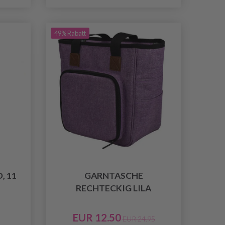
49% Rabatt
, 11
GARNTASCHE
RECHTECKIG LILA
EUR 12.50
EUR 24.95