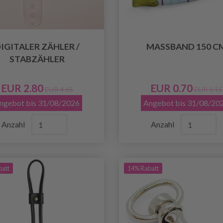
IGITALER ZÄHLER /
MASSBAND 150 C
STABZÄHLER
EUR 2.80
EUR 0.70
EUR 4.65
EUR 1.15
ngebot bis 31/08/2026
Angebot bis 31/08/20
Anzahl
Anzahl
batt
14% Rabatt