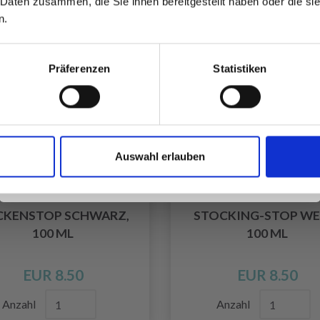
 Daten zusammen, die Sie ihnen bereitgestellt haben oder die s
inspirierenden Strickmustern und
n.
besonderen Angeboten!
Präferenzen
Statistiken
Ja, melde mich an!
Auswahl erlauben
Nein, danke
CKENSTOP SCHWARZ,
STOCKING-STOP WEI
100 ML
100 ML
EUR 8.50
EUR 8.50
Anzahl
Anzahl