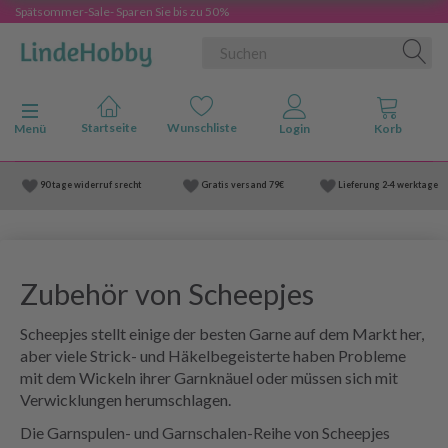
Spätsommer-Sale- Sparen Sie bis zu 50%
Anzeige ändern
Menü
90 tage widerruf srecht
Gratis versand
79€
Lieferung
2-4 werktage
Zubehör von Scheepjes
Scheepjes stellt einige der besten Garne auf dem Markt her,
aber viele Strick- und Häkelbegeisterte haben Probleme
mit dem Wickeln ihrer Garnknäuel oder müssen sich mit
Verwicklungen herumschlagen.
Die Garnspulen- und Garnschalen-Reihe von Scheepjes