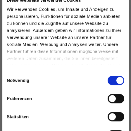
Diese Webseite verwendet Cookies
Alle Optionen ansehen
Wir verwenden Cookies, um Inhalte und Anzeigen zu
personalisieren, Funktionen für soziale Medien anbieten
zu können und die Zugriffe auf unsere Website zu
analysieren. Außerdem geben wir Informationen zu Ihrer
ANDERE KAUFTEN AUCH
Verwendung unserer Website an unsere Partner für
soziale Medien, Werbung und Analysen weiter. Unsere
25%
Rabatt
Partner führen diese Informationen möglicherweise mit
Spare bis zu 50%
weiteren Daten zusammen, die Sie ihnen bereitgestellt
haben oder die sie im Rahmen Ihrer Nutzung der Dienste
gesammelt haben.
Werde ein Teil unserer Garn-Community
Einwilligungsauswahl
und erhalte exklusiven Zugang zu
Notwendig
inspirierenden Strickmustern und
besonderen Angeboten!
Präferenzen
DROPS KID-SILK
Statistiken
DROPS BELLE
EUR 3.55
EUR 4.75
Ja, melde mich an!
EUR 2.05