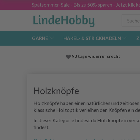
Spätsommer-Sale - Bis zu 50% sparen - Jetzt klick
GARNE
HÄKEL- & STRICKNADELN
Z
90 tage widerruf srecht
Holzknöpfe
Holzknöpfe haben einen natürlichen und zeitlosen 
klassische Holzoptik verleihen den Knöpfen ein de
In dieser Kategorie findest du Holzknöpfe in ver
findest.