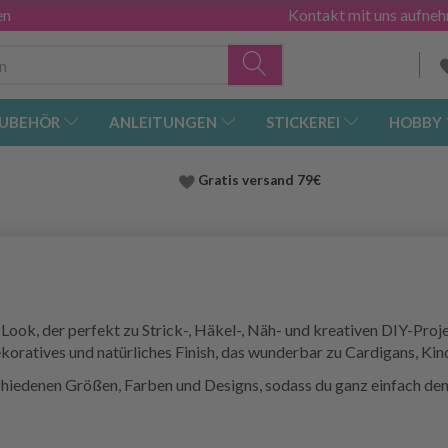
en
Kontakt mit uns aufne
UBEHÖR
ANLEITUNGEN
STICKEREI
HOBBY
Gratis versand
79€
Look, der perfekt zu Strick-, Häkel-, Näh- und kreativen DIY-Pro
koratives und natürliches Finish, das wunderbar zu Cardigans, Kin
schiedenen Größen, Farben und Designs, sodass du ganz einfach de