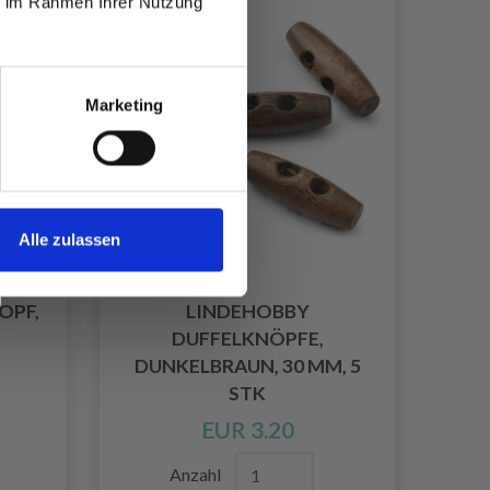
ie im Rahmen Ihrer Nutzung
Marketing
Alle zulassen
OPF,
LINDEHOBBY
DUFFELKNÖPFE,
DUNKELBRAUN, 30 MM, 5
STK
EUR 3.20
Anzahl