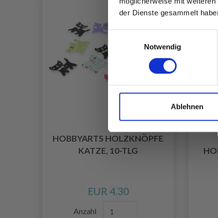
möglicherweise mit weiteren
der Dienste gesammelt habe
Einwilligungsauswahl
Notwendig
Ablehnen
HOBBYARTS HOLZKNÖPFE
KATZE, 10-TLG
HOL
EUR 4.30
Anzahl