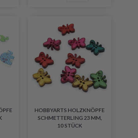
ÖPFE
HOBBYARTS HOLZKNÖPFE
K
SCHMETTERLING 23 MM,
10 STÜCK