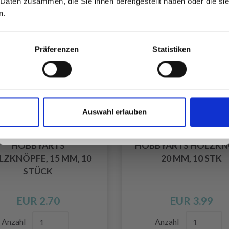
 Daten zusammen, die Sie ihnen bereitgestellt haben oder die s
inspirierenden Strickmustern und
n.
besonderen Angeboten!
Präferenzen
Statistiken
Ja, melde mich an!
Auswahl erlauben
Nein, danke
HOBBYARTS
HOBBYARTS HOLZKN
ZKNÖPFE, 15 MM, 10
20 MM, 10 STK
STÜCK
EUR 2.70
EUR 3.99
Anzahl
Anzahl