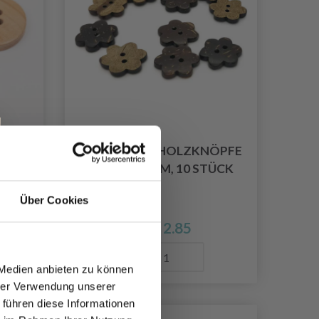
LZ
HOBBYARTS HOLZKNÖPFE
 MM
BLUME 17 MM, 10 STÜCK
Über Cookies
EUR 2.85
Anzahl
 Medien anbieten zu können
hrer Verwendung unserer
 führen diese Informationen