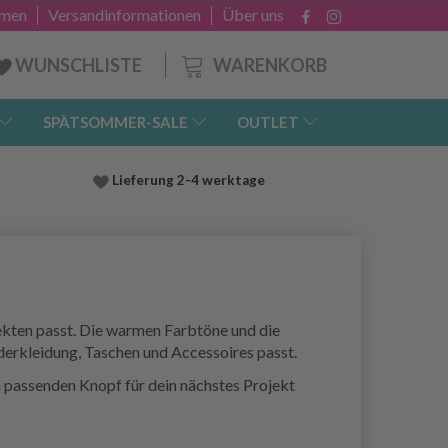
hmen
Versandinformationen
Über uns
WARENKORB
WUNSCHLISTE
SPÄTSOMMER-SALE
OUTLET
Lieferung
2-4 werktage
jekten passt. Die warmen Farbtöne und die
derkleidung, Taschen und Accessoires passt.
n passenden Knopf für dein nächstes Projekt