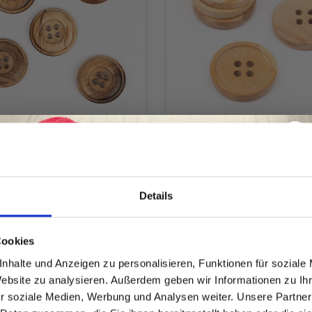
OPS OLIVENHOLZ 20
DROPS OLIVENHO
MM (NR. 511)
(KANTE), KNOPF, 25
(NR. 809)
Details
EUR 1.15
EUR 0.65
Spare bis zu 50%
Cookies
Anzahl
nhalte und Anzeigen zu personalisieren, Funktionen für soziale
Website zu analysieren. Außerdem geben wir Informationen zu I
Werde ein Teil unserer Garn-Community
r soziale Medien, Werbung und Analysen weiter. Unsere Partner
und erhalte exklusiven Zugang zu