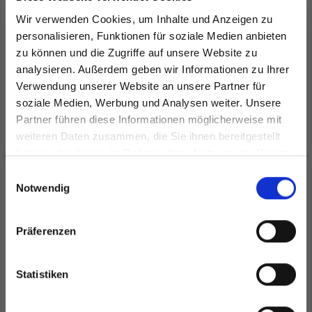
Wir verwenden Cookies, um Inhalte und Anzeigen zu
EUR 49.50
EUR 16.40
personalisieren, Funktionen für soziale Medien anbieten
Preis ab
zu können und die Zugriffe auf unsere Website zu
Anzahl
analysieren. Außerdem geben wir Informationen zu Ihrer
Verwendung unserer Website an unsere Partner für
soziale Medien, Werbung und Analysen weiter. Unsere
Partner führen diese Informationen möglicherweise mit
In den Warenkorb
Alle Optionen ansehen
Spare bis zu 50%
weiteren Daten zusammen, die Sie ihnen bereitgestellt
haben oder die sie im Rahmen Ihrer Nutzung der Dienste
gesammelt haben.
Werde ein Teil unserer Garn-Community
16% Rabatt
Einwilligungsauswahl
und erhalte exklusiven Zugang zu
Notwendig
inspirierenden Strickmustern und
besonderen Angeboten!
Präferenzen
Statistiken
Ja, melde mich an!