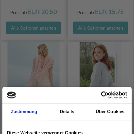
EUR 20.50
EUR 15.75
Preis ab
Preis ab
Alle Optionen ansehen
Alle Optionen ansehen
Zustimmung
Details
Über Cookies
9261001_M15 MODELL
266-4 BLUE COUNTRY
15 - NATURAL KNITS 1:
WRAP BY DROPS
SCHAL
DESIGN
Diese Webseite verwendet Cookies