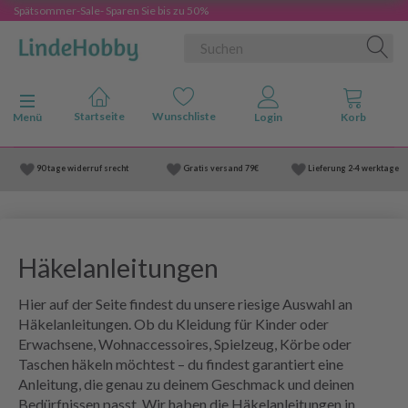
Spätsommer-Sale- Sparen Sie bis zu 50%
Anzeige ändern
Menü
90 tage widerruf srecht
Gratis versand
79€
Lieferung
2-4 werktage
Häkelanleitungen
Hier auf der Seite findest du unsere riesige Auswahl an
Häkelanleitungen. Ob du Kleidung für Kinder oder
Erwachsene, Wohnaccessoires, Spielzeug, Körbe oder
Taschen häkeln möchtest – du findest garantiert eine
Anleitung, die genau zu deinem Geschmack und deinen
Bedürfnissen passt. Wir haben die Häkelanleitungen in