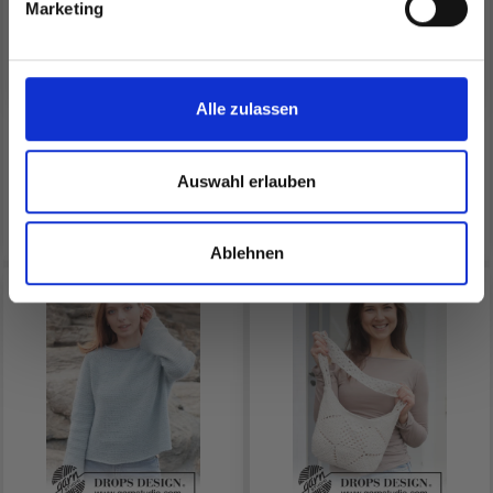
Marketing
266-24 BLUE PETAL
261-17 RAINBOW
Nein, danke
SWEATER BY DROPS
REACH HAT BY DROPS
DESIGN
DESIGN
Alle zulassen
EUR 31.85
EUR 17.70
Preis ab
EUR 21.30
Auswahl erlauben
Alle Optionen ansehen
Alle Optionen ansehen
Ablehnen