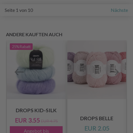
Seite 1 von 10
Nächste
ANDERE KAUFTEN AUCH
25%
Rabatt
T
DROPS KID-SILK
DROPS BELLE
EUR 3.55
EUR 4.75
EUR 2.05
Angebot bis