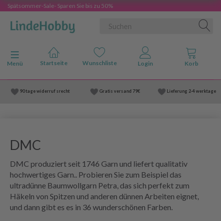
Spätsommer-Sale- Sparen Sie bis zu 50%
Anzeige ändern
Menü
90 tage widerruf srecht
Gratis versand
79€
Lieferung
2-4 werktage
DMC
DMC produziert seit 1746 Garn und liefert qualitativ
hochwertiges Garn.. Probieren Sie zum Beispiel das
ultradünne Baumwollgarn Petra, das sich perfekt zum
Häkeln von Spitzen und anderen dünnen Arbeiten eignet,
und dann gibt es es in 36 wunderschönen Farben.