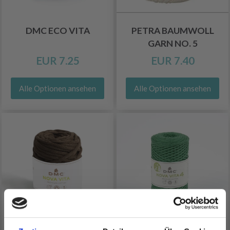
DMC ECO VITA
PETRA BAUMWOLL
GARN NO. 5
EUR 7.25
EUR 7.40
Alle Optionen ansehen
Alle Optionen ansehen