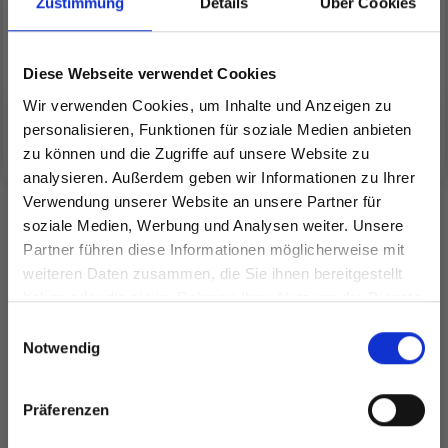
Zustimmung
Details
Über Cookies
DMC NOVA VITA 12
DMC NOVA VITA 4
METALLIC
Diese Webseite verwendet Cookies
EUR 10.15
EUR 12.99
Wir verwenden Cookies, um Inhalte und Anzeigen zu
personalisieren, Funktionen für soziale Medien anbieten
Alle Optionen ansehen
Alle Optionen ansehen
zu können und die Zugriffe auf unsere Website zu
analysieren. Außerdem geben wir Informationen zu Ihrer
Verwendung unserer Website an unsere Partner für
soziale Medien, Werbung und Analysen weiter. Unsere
ANDERE KAUFTEN AUCH
Partner führen diese Informationen möglicherweise mit
Spare bis zu 50%
weiteren Daten zusammen, die Sie ihnen bereitgestellt
25%
Rabatt
haben oder die sie im Rahmen Ihrer Nutzung der Dienste
gesammelt haben.
Werde ein Teil unserer Garn-Community
Einwilligungsauswahl
und erhalte exklusiven Zugang zu
Notwendig
inspirierenden Strickmustern und
besonderen Angeboten!
Präferenzen