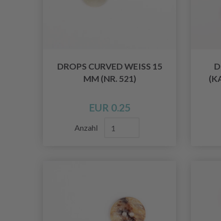
DROPS CURVED WEISS 15 M
D
M (NR. 521)
(K
EUR 0.25
Anzahl