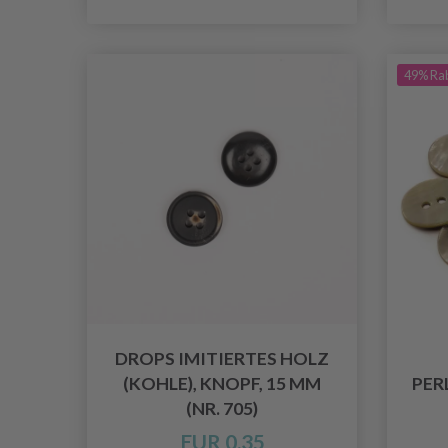
49% Ra
DROPS IMITIERTES HOLZ
(KOHLE), KNOPF, 15 MM
PER
(NR. 705)
EUR 0.35