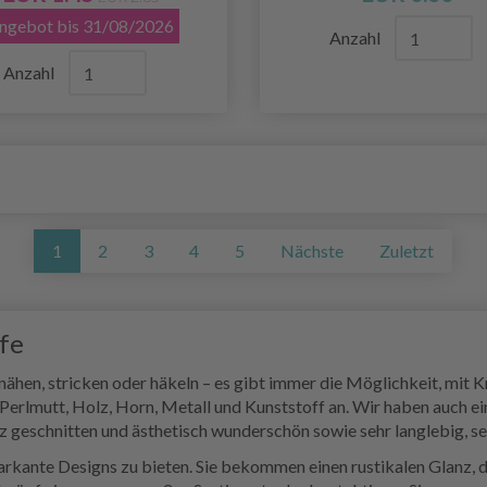
ngebot bis 31/08/2026
Anzahl
Anzahl
1
2
3
4
5
Nächste
Zuletzt
fe
ähen, stricken oder häkeln – es gibt immer die Möglichkeit, mit K
Perlmutt, Holz, Horn, Metall und Kunststoff an. Wir haben auch e
olz geschnitten und ästhetisch wunderschön sowie sehr langlebig, s
ante Designs zu bieten. Sie bekommen einen rustikalen Glanz, de