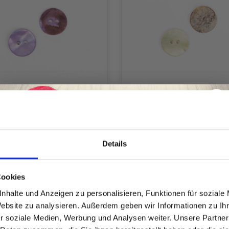
PS ROUND LILA 15 MM
DROPS ROUND GRÜN
(NR. 619)
MM (NR. 620)
Details
EUR 0.85
EUR 0.85
Spare bis zu 50%
Cookies
Anzahl
Anzahl
nhalte und Anzeigen zu personalisieren, Funktionen für soziale
Website zu analysieren. Außerdem geben wir Informationen zu I
Werde ein Teil unserer Garn-Community
r soziale Medien, Werbung und Analysen weiter. Unsere Partner
und erhalte exklusiven Zugang zu
50% Rabatt