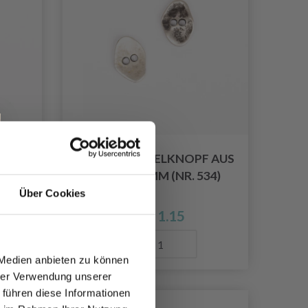
 15
DROPS WINKELKNOPF AUS
SILBER 20 MM (NR. 534)
Über Cookies
EUR 1.15
Anzahl
 Medien anbieten zu können
hrer Verwendung unserer
 führen diese Informationen