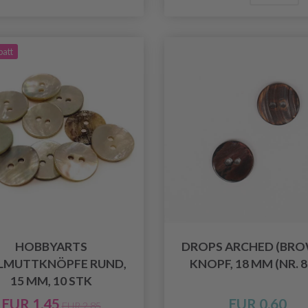
batt
HOBBYARTS
DROPS ARCHED (BRO
LMUTTKNÖPFE RUND,
KNOPF, 18 MM (NR. 8
15 MM, 10 STK
EUR 1.45
EUR 0.60
EUR 2.85