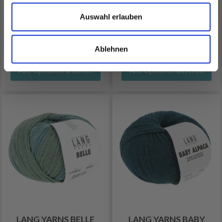
LANG YARNS ALPACA
LANG YARNS CARPE
SOXX 4-PLY
DIEM
Auswahl erlauben
EUR 16.95
EUR 7.95
Ablehnen
Alle Optionen ansehen
Alle Optionen ansehen
LANG YARNS BELLE
LANG YARNS BABY