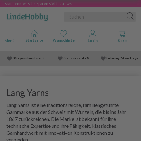
Spätsommer-Sale- Sparen Sie bis zu 50%
Anzeige ändern
Menü
90 tage widerruf srecht
Gratis versand
79€
Lieferung
2-4 werktage
Lang Yarns
Lang Yarns ist eine traditionsreiche, familiengeführte
Garnmarke aus der Schweiz mit Wurzeln, die bis ins Jahr
1867 zurückreichen. Die Marke ist bekannt für ihre
technische Expertise und ihre Fähigkeit, klassisches
Garnhandwerk mit innovativen Konstruktionen zu
verbinden.