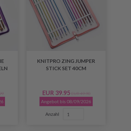
IE
KNITPRO ZING JUMPER
ELN
STICK SET 40CM
EUR 39.95
99
EUR 49.90
26
Angebot bis 08/09/2026
Anzahl