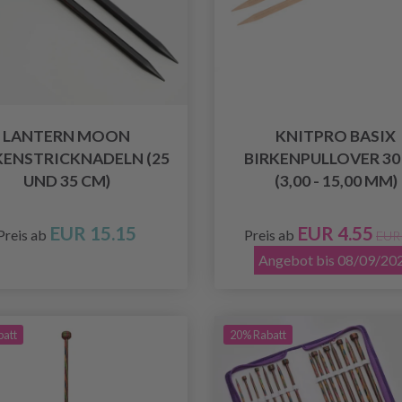
LANTERN MOON
KNITPRO BASIX
KENSTRICKNADELN (25
BIRKENPULLOVER 30
UND 35 CM)
(3,00 - 15,00 MM)
EUR 15.15
EUR 4.55
Preis ab
Preis ab
EUR 
Angebot bis 08/09/20
batt
20% Rabatt