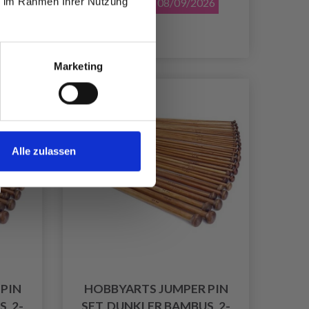
ie im Rahmen Ihrer Nutzung
26
Angebot bis 08/09/2026
Marketing
Alle zulassen
PIN
HOBBYARTS JUMPER PIN
, 2-
SET, DUNKLER BAMBUS, 2-