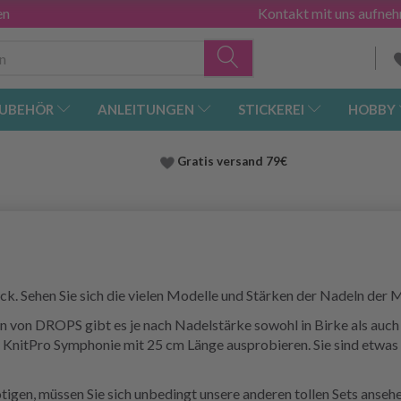
en
Kontakt mit uns aufne
UBEHÖR
ANLEITUNGEN
STICKEREI
HOBBY
Gratis versand
79€
ck. Sehen Sie sich die vielen Modelle und Stärken der Nadeln der
n von DROPS gibt es je nach Nadelstärke sowohl in Birke als auch
KnitPro Symphonie mit 25 cm Länge ausprobieren. Sie sind etwas k
gen, müssen Sie sich unbedingt unsere anderen tollen Sets ansehen