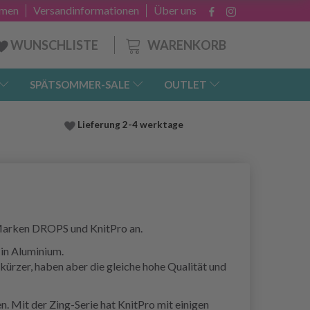
hmen
Versandinformationen
Über uns
WARENKORB
WUNSCHLISTE
SPÄTSOMMER-SALE
OUTLET
Lieferung
2-4 werktage
 Marken DROPS und KnitPro an.
 in Aluminium.
ürzer, haben aber die gleiche hohe Qualität und
. Mit der Zing-Serie hat KnitPro mit einigen