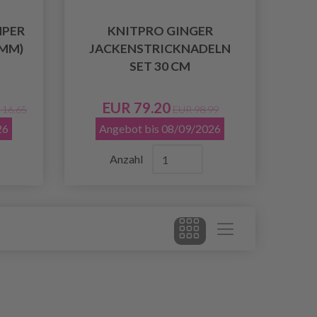
MPER
KNITPRO GINGER
0 MM)
JACKENSTRICKNADELN
SET 30 CM
EUR 79.20
 16.65
EUR 98.99
26
Angebot bis 08/09/2026
Anzahl