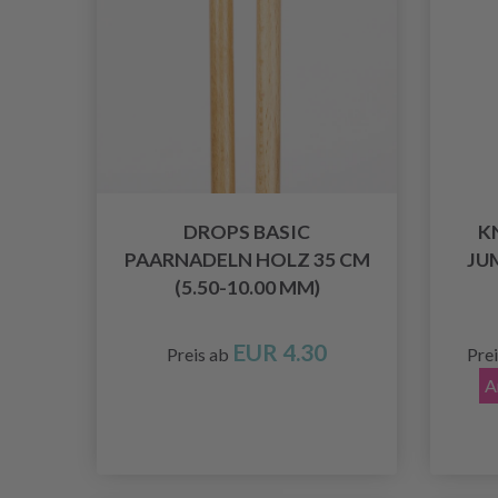
DROPS BASIC
K
PAARNADELN HOLZ 35 CM
JUM
(5.50-10.00 MM)
EUR 4.30
Preis ab
Pre
A