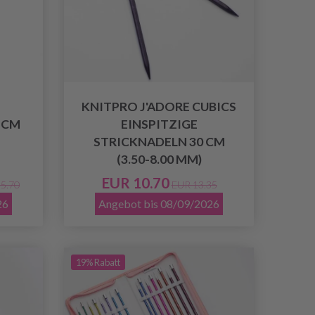
KNITPRO J'ADORE CUBICS
 CM
EINSPITZIGE
STRICKNADELN 30 CM
(3.50-8.00 MM)
EUR 10.70
5.70
EUR 13.35
26
Angebot bis 08/09/2026
19% Rabatt