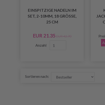
EINSPITZIGE NADELN IM
SET, 2-10MM, 18 GRÖSSE, 2
JAC
5 CM
C
EUR 21.35
Pre
EUR 42.70
A
Anzahl
Sortieren nach: