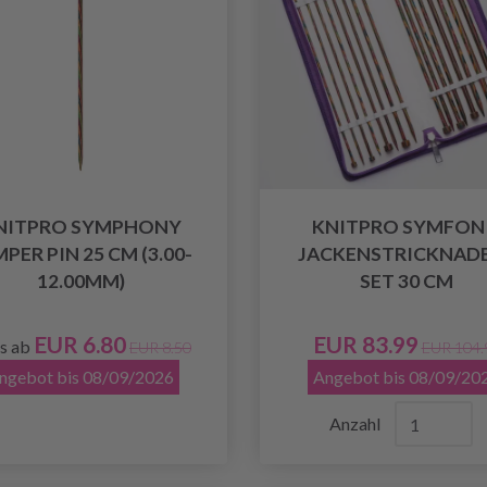
NITPRO SYMPHONY
KNITPRO SYMFON
PER PIN 25 CM (3.00-
JACKENSTRICKNAD
12.00MM)
SET 30 CM
EUR 6.80
EUR 83.99
is ab
EUR 8.50
EUR 104.
ngebot bis 08/09/2026
Angebot bis 08/09/20
Anzahl