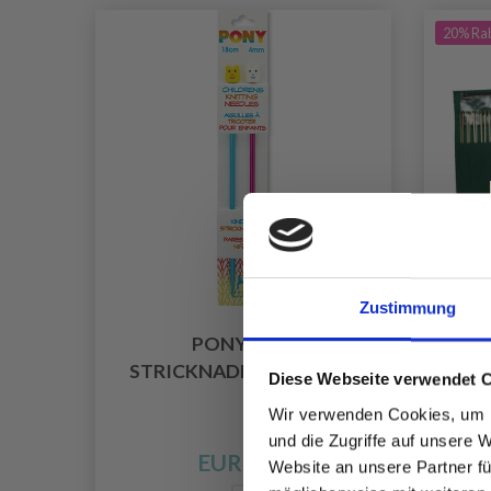
20% Ra
Zustimmung
PONY KIDS
STRICKNADELSET, 18 CM
JUM
Diese Webseite verwendet 
Wir verwenden Cookies, um I
und die Zugriffe auf unsere 
EUR 3.50
Website an unsere Partner fü