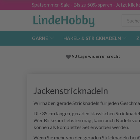
Spätsommer-Sale - Bis zu 50% sparen - Jetzt klick
GARNE
HÄKEL- & STRICKNADELN
Z
90 tage widerruf srecht
Jackenstricknadeln
Wir haben gerade Stricknadeln für jeden Geschma
Die 35 cm langen, geraden klassischen Stricknadel
Wer Birke am liebsten mag, kann auch Nadeln von 
können als komplettes Set erworben werden.
Wenn Sie mehr von den geraden Stricknadeln benöti