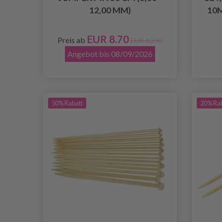
12,00 MM)
10M
EUR 8.70
Preis ab
EUR 10.90
Angebot bis 08/09/2026
50% Rabatt
20% Ra