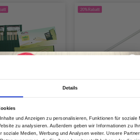
batt
20% Rabatt
Details
KNITPRO BAMBOO
KNITPRO BASIX JUM
Spare bis zu 50%
PERNADELN SET 25 CM
PIN, 30 CM
Cookies
nhalte und Anzeigen zu personalisieren, Funktionen für soziale
Website zu analysieren. Außerdem geben wir Informationen zu I
Werde ein Teil unserer Garn-Community
EUR 74.99
EUR 4.15
Preis ab
EUR 93.75
EUR 
r soziale Medien, Werbung und Analysen weiter. Unsere Partner
und erhalte exklusiven Zugang zu