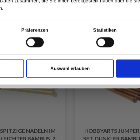
 Daten zusammen, die Sie ihnen bereitgestellt haben oder die s
ngebot bis 08/09/2026
Angebot bis 08/09/20
inspirierenden Strickmustern und
n.
besonderen Angeboten!
Anzahl
Präferenzen
Statistiken
batt
Ja, melde mich an!
Auswahl erlauben
Nein, danke
NSPITZIGE NADELN IM
HOBBYARTS JUMPER 
, LEICHTER BAMBUS, 2-
SET, DUNKLER BAMBUS