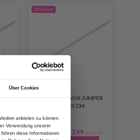
20% Rabatt
Über Cookies
PER
KNITPRO BASIX JUMPER
PIN, 35 CM
 Medien anbieten zu können
hrer Verwendung unserer
EUR 3.99
Preis ab
5.20
EUR 4.99
 führen diese Informationen