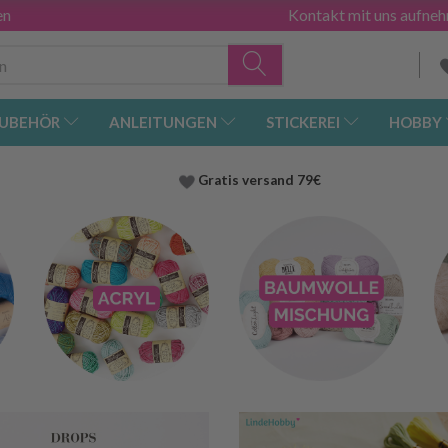
en
Kontakt mit uns aufne
UBEHÖR
ANLEITUNGEN
STICKEREI
HOBBY
Gratis versand
79€