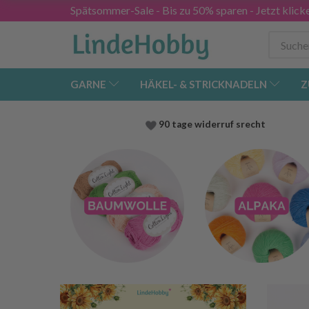
Spätsommer-Sale - Bis zu 50% sparen - Jetzt klick
GARNE
HÄKEL- & STRICKNADELN
Z
90 tage widerruf srecht