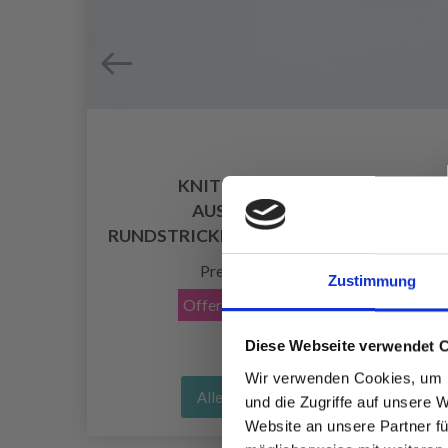
KNITPRO SYMFONIE 2
AUSWECHSELBARE
RUNDSTRICKNADELN (5, 10 UND 13 CM)
EUR 6.15
Preis ab
Zustimmung
Offer expires
08/09/2026
Diese Webseite verwendet 
Wir verwenden Cookies, um I
Alle Optionen ansehen
und die Zugriffe auf unsere 
Website an unsere Partner fü