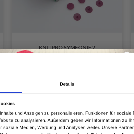
KNITPRO SYMFONIE 2
AUSTAUSCHBARE
RUNDSTRICKNADELSET, STARTER SET,
13 CM
EUR 31.90
EUR 39.85
Offer expires
08/09/2026
Details
Anzahl
Spare bis zu 50%
Cookies
nhalte und Anzeigen zu personalisieren, Funktionen für soziale
In den Warenkorb
Website zu analysieren. Außerdem geben wir Informationen zu I
Werde ein Teil unserer Garn-Community
r soziale Medien, Werbung und Analysen weiter. Unsere Partner
und erhalte exklusiven Zugang zu