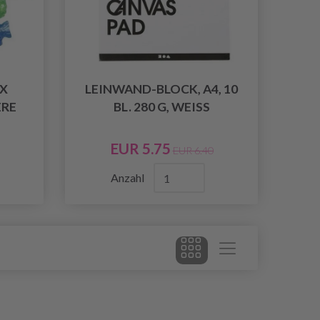
IX
LEINWAND-BLOCK, A4, 10
ERE
BL. 280 G, WEISS
EUR 5.75
EUR 6.40
Anzahl