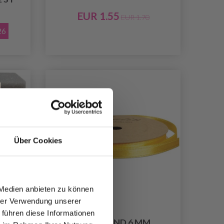
EUR 1.55
EUR 1.70
26
Über Cookies
 Medien anbieten zu können
hrer Verwendung unserer
 führen diese Informationen
ORY
SATINBAND 6 MM