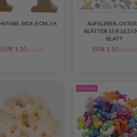
STABE, MDF, 8 CM, 1 K
AUFKLEBER, OSTER
BLÄTTER 15 X 16,5 CM
BLATT
EUR 1.10
EUR 1.10
EUR 1.20
EUR 1.20
9% Rabatt