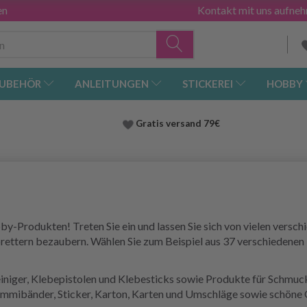
en
Kontakt mit uns aufne
UBEHÖR
ANLEITUNGEN
STICKEREI
HOBBY
Gratis versand
79€
-Produkten! Treten Sie ein und lassen Sie sich von vielen versch
ttern bezaubern. Wählen Sie zum Beispiel aus 37 verschiedenen 
reiniger, Klebepistolen und Klebesticks sowie Produkte für Schmu
Gummibänder, Sticker, Karton, Karten und Umschläge sowie schöne