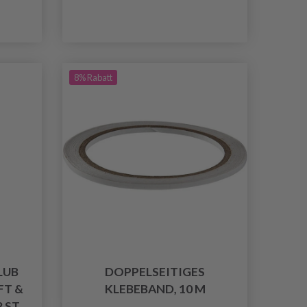
8% Rabatt
LUB
DOPPELSEITIGES
FT &
KLEBEBAND, 10 M
2 ST