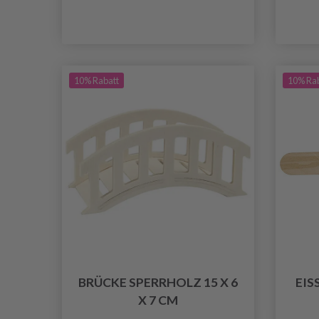
10% Rabatt
10% Ra
BRÜCKE SPERRHOLZ 15 X 6
EIS
X 7 CM