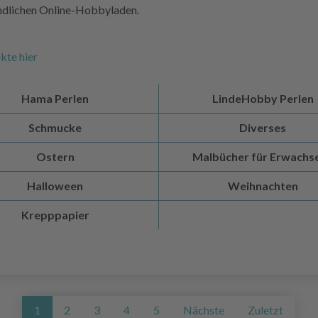
undlichen Online-Hobbyladen.
kte hier
Hama Perlen
LindeHobby Perlen
Schmucke
Diverses
Ostern
Malbücher für Erwachs
Halloween
Weihnachten
Krepppapier
1
2
3
4
5
Nächste
Zuletzt