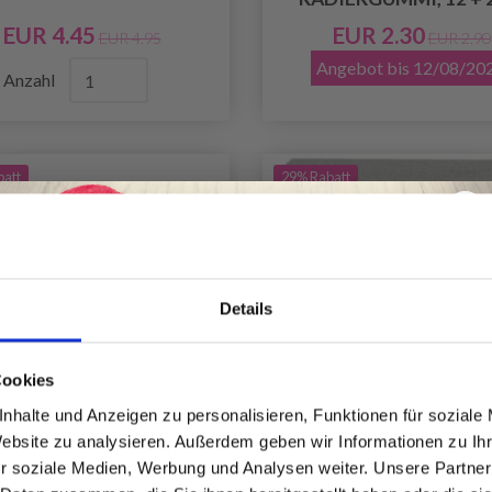
EUR 4.45
EUR 2.30
EUR 4.95
EUR 2.90
Angebot bis 12/08/20
Anzahl
batt
29% Rabatt
Details
Spare bis zu 50%
Cookies
nhalte und Anzeigen zu personalisieren, Funktionen für soziale
Website zu analysieren. Außerdem geben wir Informationen zu I
Werde ein Teil unserer Garn-Community
r soziale Medien, Werbung und Analysen weiter. Unsere Partner
und erhalte exklusiven Zugang zu
 HANDMADE MEMORY
GO HANDMADE MEM