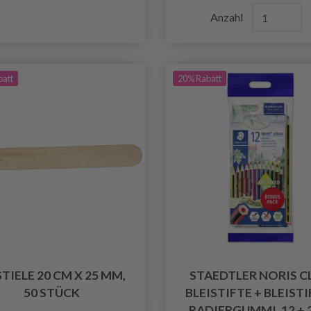
Anzahl
batt
20% Rabatt
STIELE 20 CM X 25 MM,
STAEDTLER NORIS C
50 STÜCK
BLEISTIFTE + BLEISTI
RADIERGUMMI, 12 + 