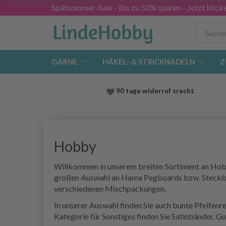
Spätsommer-Sale - Bis zu 50% sparen - Jetzt klick
GARNE
HÄKEL- & STRICKNADELN
Z
90 tage widerruf srecht
Hobby
Willkommen in unserem breiten Sortiment an Hobby
großen Auswahl an Hama Pegboards bzw. Steckbre
verschiedenen Mischpackungen.
In unserer Auswahl finden Sie auch bunte Pfeifen
Kategorie für Sonstiges finden Sie Satinbänder, 