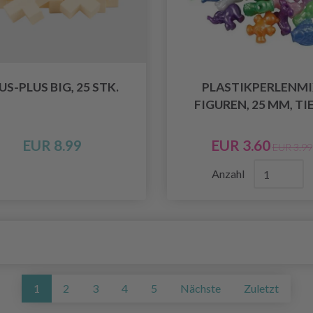
US-PLUS BIG, 25 STK.
PLASTIKPERLENM
FIGUREN, 25 MM, TI
EUR 8.99
EUR 3.60
EUR 3.99
Anzahl
1
2
3
4
5
Nächste
Zuletzt