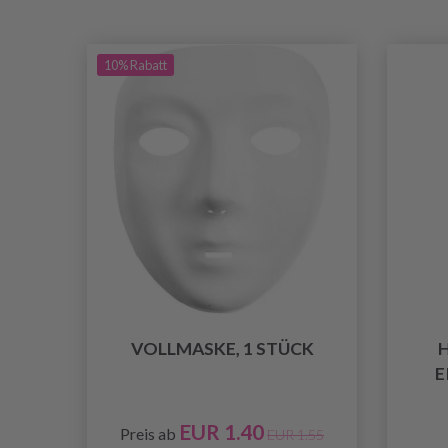
10% Rabatt
VOLLMASKE, 1 STÜCK
H
E
EUR 1.40
Preis ab
EUR 1.55