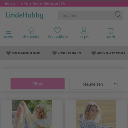
Spätsommer-Sale- Sparen Sie bis zu 50%
Anzeige ändern
Menü
90 tage widerruf srecht
Gratis versand
79€
Lieferung
2-4 werktage
Filter