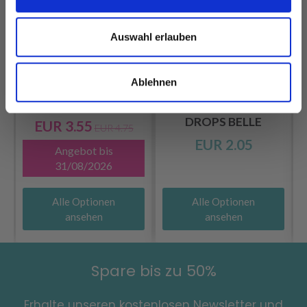
Auswahl erlauben
Ablehnen
DROPS KID-SILK
DROPS BELLE
EUR 3.55
EUR 4.75
EUR 2.05
Angebot bis
31/08/2026
Alle Optionen
Alle Optionen
ansehen
ansehen
Spare bis zu 50%
Erhalte unseren kostenlosen Newsletter und