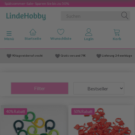
Spätsommer-Sale- Sparen Sie bis zu 50%
Anzeige ändern
Menü
90 tage widerruf srecht
Gratis versand
79€
Lieferung
2-4 werktage
Filter
40% Rabatt
50% Rabatt