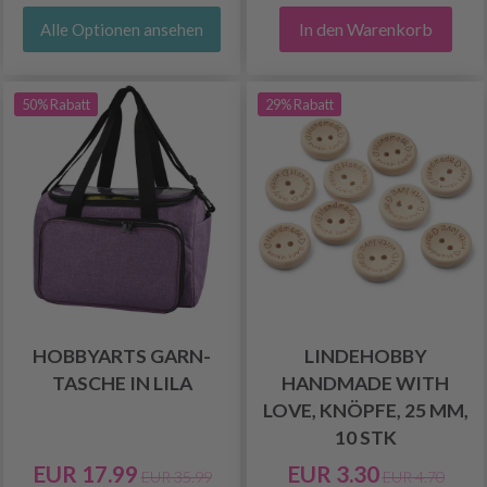
In den Warenkorb
Alle Optionen ansehen
50% Rabatt
29% Rabatt
HOBBYARTS GARN-
LINDEHOBBY
TASCHE IN LILA
HANDMADE WITH
LOVE, KNÖPFE, 25 MM,
10 STK
EUR 17.99
EUR 3.30
EUR 35.99
EUR 4.70