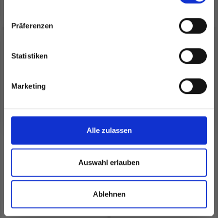
In den Warenkorb
Alle Optionen ansehen
inspirierenden Strickmustern und
besonderen Angeboten!
Präferenzen
39% Rabatt
49% Rabatt
Statistiken
Ja, melde mich an!
Marketing
Nein, danke
Alle zulassen
HOBBYARTS GARN-
GARNTASCHE MIT
Auswahl erlauben
TASCHE SCHWARZ
SCHULTERRIEMEN,
SCHWARZ
Ablehnen
EUR 13.80
EUR 16.50
EUR 22.99
EUR 32.99