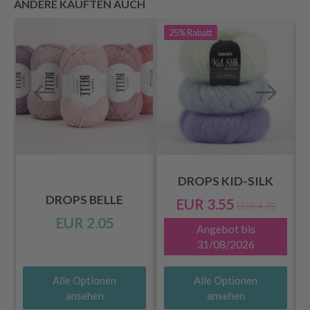
ANDERE KAUFTEN AUCH
25%
Rabatt
DROPS KID-SILK
DROPS BELLE
EUR 3.55
EUR 4.75
EUR 2.05
Angebot bis
31/08/2026
Alle Optionen
Alle Optionen
ansehen
ansehen