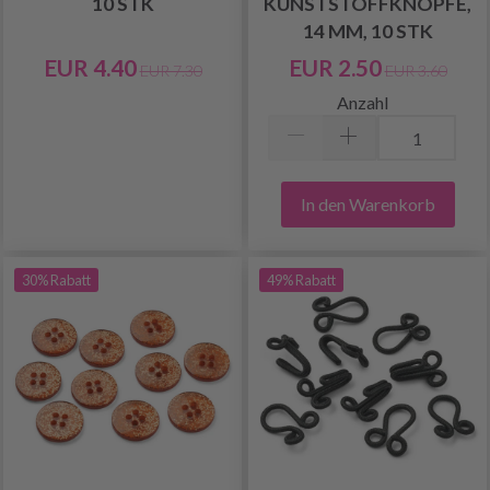
10 STK
KUNSTSTOFFKNÖPFE,
14 MM, 10 STK
EUR 4.40
EUR 2.50
EUR 7.30
EUR 3.60
Anzahl
In den Warenkorb
30% Rabatt
49% Rabatt