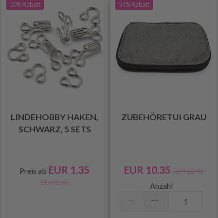
50% Rabatt
54% Rabatt
LINDEHOBBY HAKEN,
ZUBEHÖRETUI GRAU
SCHWARZ, 5 SETS
EUR 1.35
EUR 10.35
Preis ab
EUR 22.95
EUR 2.65
Anzahl