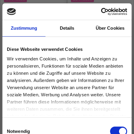
Zustimmung
Details
Über Cookies
Diese Webseite verwendet Cookies
Wir verwenden Cookies, um Inhalte und Anzeigen zu
personalisieren, Funktionen für soziale Medien anbieten
HOBBYARTS
HAMA
zu können und die Zugriffe auf unsere Website zu
SICHERHEITSAUGEN
MEHRFACHRAHMEN-
analysieren. Außerdem geben wir Informationen zu Ihrer
MIT SCHLOSS, ROT, 5
STECKTAFEL 307
Verwendung unserer Website an unsere Partner für
PAAR
soziale Medien, Werbung und Analysen weiter. Unsere
EUR 2.15
EUR 1.60
Preis ab
EUR 2.05
Partner führen diese Informationen möglicherweise mit
Spare bis zu 50%
EUR 4.30
weiteren Daten zusammen, die Sie ihnen bereitgestellt
Anzahl
haben oder die sie im Rahmen Ihrer Nutzung der Dienste
gesammelt haben.
Werde ein Teil unserer Garn-Community
Einwilligungsauswahl
und erhalte exklusiven Zugang zu
Notwendig