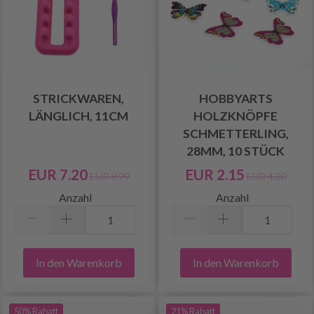
STRICKWAREN,
HOBBYARTS
LÄNGLICH, 11CM
HOLZKNÖPFE
SCHMETTERLING,
28MM, 10 STÜCK
EUR 7.20
EUR 2.15
EUR 8.99
EUR 4.30
Anzahl
Anzahl
In den Warenkorb
In den Warenkorb
50% Rabatt
21% Rabatt