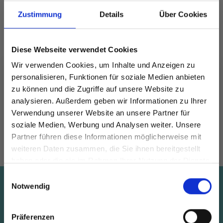
Zustimmung
Details
Über Cookies
Diese Webseite verwendet Cookies
DROPS KID-SILK
Wir verwenden Cookies, um Inhalte und Anzeigen zu
personalisieren, Funktionen für soziale Medien anbieten
DROPS BELLE
EUR 3.55
EUR 4.75
zu können und die Zugriffe auf unsere Website zu
EUR 2.05
Angebot bis
analysieren. Außerdem geben wir Informationen zu Ihrer
31/08/2026
Verwendung unserer Website an unsere Partner für
soziale Medien, Werbung und Analysen weiter. Unsere
Alle Optionen
Alle Optionen
Partner führen diese Informationen möglicherweise mit
Spare bis zu 50%
ansehen
ansehen
weiteren Daten zusammen, die Sie ihnen bereitgestellt
haben oder die sie im Rahmen Ihrer Nutzung der Dienste
gesammelt haben.
Werde ein Teil unserer Garn-Community
Einwilligungsauswahl
Spare bis zu 50%
und erhalte exklusiven Zugang zu
Notwendig
inspirierenden Strickmustern und
besonderen Angeboten!
Erhalte unseren kostenlosen Newsletter und
Präferenzen