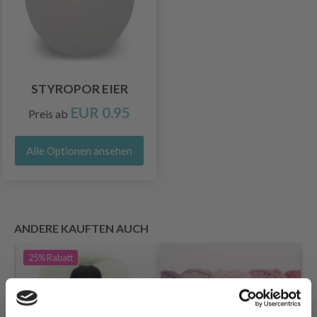
STYROPOR EIER
EUR 0.95
Preis ab
Alle Optionen ansehen
ANDERE KAUFTEN AUCH
25%
Rabatt