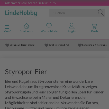
Spätsommer-Sale- Sparen Sie bis zu 50%
Anzeige ändern
Menü
90 tage widerruf srecht
Gratis versand
79€
Lieferung
2-4 werktage
Styropor-Eier
Eier und Kugeln aus Styropor stellen eine wunderbare
Leinwand dar, um Ihre grenzenlose Kreativität zu zeigen.
Styroporkugeln und -eier sorgen für großen Spaß für Kinder
und Erwachsene beim Malen und Dekorieren, die
Möglichkeiten sind schier endlos. Verwenden Sie Farben,
Decoupage, Glitzer und mehr, um Ihre ganz eigenen