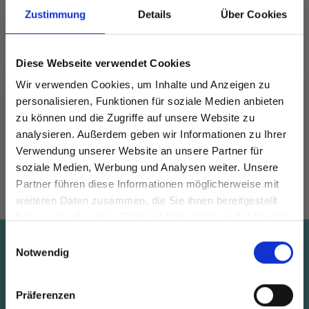
Zustimmung
Details
Über Cookies
Diese Webseite verwendet Cookies
DROPS KID-SILK
Wir verwenden Cookies, um Inhalte und Anzeigen zu
DROPS BELLE
EUR 3.55
personalisieren, Funktionen für soziale Medien anbieten
EUR 4.75
EUR 2.05
zu können und die Zugriffe auf unsere Website zu
Angebot bis
analysieren. Außerdem geben wir Informationen zu Ihrer
31/08/2026
Verwendung unserer Website an unsere Partner für
soziale Medien, Werbung und Analysen weiter. Unsere
Alle Optionen
Alle Optionen
Partner führen diese Informationen möglicherweise mit
Spare bis zu 50%
ansehen
ansehen
weiteren Daten zusammen, die Sie ihnen bereitgestellt
haben oder die sie im Rahmen Ihrer Nutzung der Dienste
gesammelt haben.
Werde ein Teil unserer Garn-Community
Einwilligungsauswahl
Spare bis zu 50%
und erhalte exklusiven Zugang zu
Notwendig
inspirierenden Strickmustern und
Erhalte unseren kostenlosen Newsletter und
besonderen Angeboten!
Präferenzen
lass dich inspirieren, profitiere von Angeboten