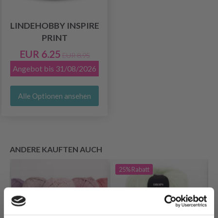
LINDEHOBBY INSPIRE
PRINT
EUR 6.25
EUR 8.95
Angebot bis 31/08/2026
Alle Optionen ansehen
ANDERE KAUFTEN AUCH
25%
Rabatt