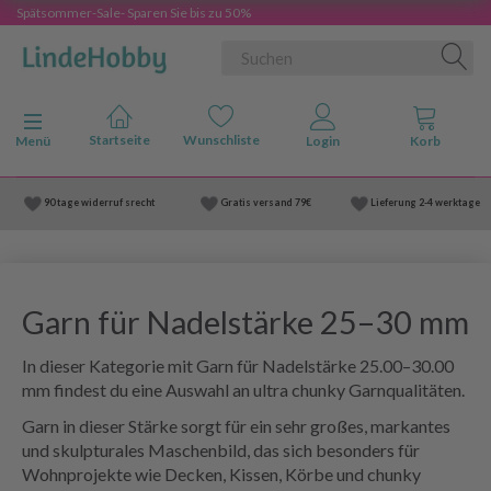
Spätsommer-Sale- Sparen Sie bis zu 50%
Anzeige ändern
Menü
90 tage widerruf srecht
Gratis versand
79€
Lieferung
2-4 werktage
Garn für Nadelstärke 25
–30 mm
In dieser Kategorie mit Garn für Nadelstärke 25.00–30.00
mm findest du eine Auswahl an ultra chunky Garnqualitäten.
Garn in dieser Stärke sorgt für ein sehr großes, markantes
und skulpturales Maschenbild, das sich besonders für
Wohnprojekte wie Decken, Kissen, Körbe und chunky