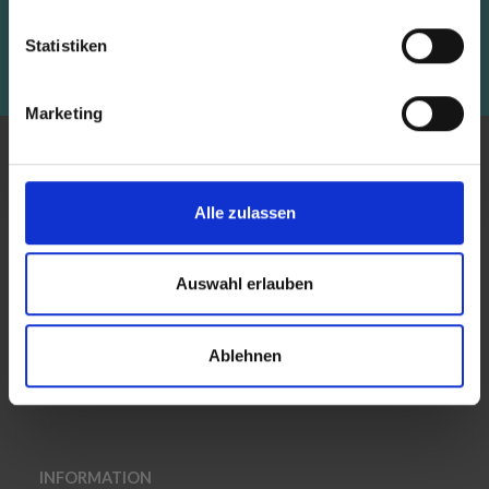
und Rabatten!Aktionen
Statistiken
Abonnieren
Ja, melde mich an!
Marketing
Nein, danke
ÜBER UNS
Garn ist unsere Leidenschaft! Wir lieben es, allen unseren
Alle zulassen
fantastischen Garnenthusiasten Garn zu schicken. Ein
wenig Inspiration für das nächste Projekt gefällig? Unsere
riesige Sammlung kostenloser Muster wartet darauf,
Auswahl erlauben
entdeckt zu werden. Unser Lindehobby-Team wünscht
gutes Gelingen.
Ablehnen
INFORMATION