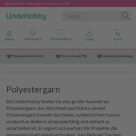
Spätsommer-Sale- Sparen Sie bis zu 50%
Anzeige ändern
Menü
90 tage widerruf srecht
Gratis versand
79€
Lieferung
2-4 werktage
Polyestergarn
Bei LindeHobby finden Sie eine große Auswahl an
Polyestergarn, das Weichheit und Stärke vereint.
Polyestergarn besteht aus feinen, synthetischen Fasern,
wodurch es äußerst strapazierfähig und einfach zu
verarbeiten ist. Es eignet sich perfekt für Projekte, die
besondere Haltbarkeit erfordern, zum Beispiel Taschen,