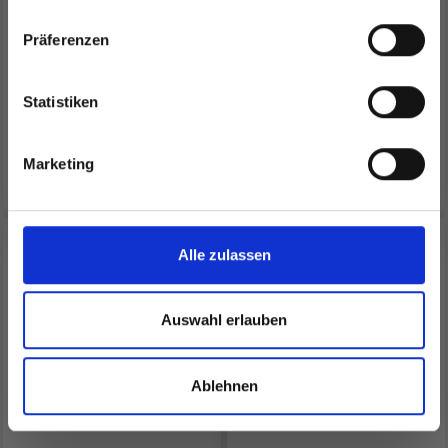
STELLARIS
COCKTAIL "DELUXE"
inspirierenden Strickmustern und
besonderen Angeboten!
Präferenzen
EUR 8.50
EUR 3.60
EUR 5.10
Statistiken
Angebot bis 31/08/2026
Ja, melde mich an!
Marketing
Alle Optionen ansehen
Alle Optionen ansehen
Nein, danke
50% Rabatt
Alle zulassen
Auswahl erlauben
Ablehnen