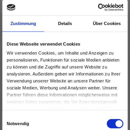
EUR 6.05
EUR 3.65
EUR 7.30
Angebot bis 31/08/2026
Zustimmung
Details
Über Cookies
Alle Optionen ansehen
Alle Optionen ansehen
Diese Webseite verwendet Cookies
Wir verwenden Cookies, um Inhalte und Anzeigen zu
29% Rabatt
personalisieren, Funktionen für soziale Medien anbieten
zu können und die Zugriffe auf unsere Website zu
analysieren. Außerdem geben wir Informationen zu Ihrer
Verwendung unserer Website an unsere Partner für
soziale Medien, Werbung und Analysen weiter. Unsere
Partner führen diese Informationen möglicherweise mit
Spare bis zu 50%
weiteren Daten zusammen, die Sie ihnen bereitgestellt
haben oder die sie im Rahmen Ihrer Nutzung der Dienste
gesammelt haben.
Werde ein Teil unserer Garn-Community
Einwilligungsauswahl
KREMKE SOUL WOOL
GO HANDMADE
und erhalte exklusiven Zugang zu
Notwendig