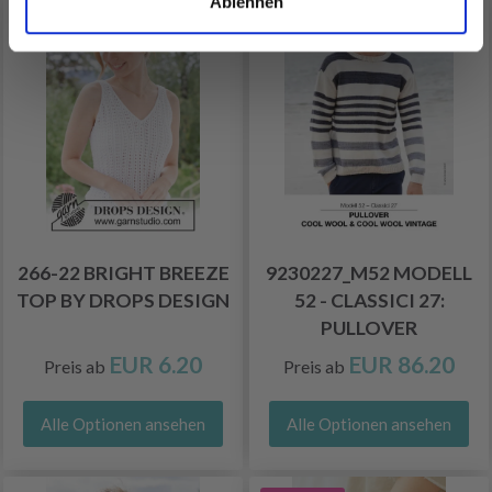
Ablehnen
266-22 BRIGHT BREEZE
9230227_M52 MODELL
TOP BY DROPS DESIGN
52 - CLASSICI 27:
PULLOVER
EUR 6.20
EUR 86.20
Preis ab
Preis ab
Alle Optionen ansehen
Alle Optionen ansehen