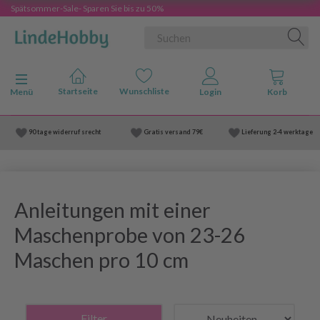
Spätsommer-Sale- Sparen Sie bis zu 50%
Anzeige ändern
Menü
90 tage widerruf srecht
Gratis versand
79€
Lieferung
2-4 werktage
Anleitungen mit einer
Maschenprobe von 23-26
Maschen pro 10 cm
Filter