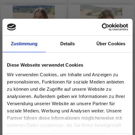
Zustimmung
Details
Über Cookies
Diese Webseite verwendet Cookies
Wir verwenden Cookies, um Inhalte und Anzeigen zu
268-36 GOLDEN MIST
267-24 GREY ORCHID
personalisieren, Funktionen für soziale Medien anbieten
TEE BY DROPS DESIGN
TOP BY DROPS DESIGN
zu können und die Zugriffe auf unsere Website zu
analysieren. Außerdem geben wir Informationen zu Ihrer
Verwendung unserer Website an unsere Partner für
EUR 11.25
EUR 6.20
Preis ab
Preis ab
soziale Medien, Werbung und Analysen weiter. Unsere
Partner führen diese Informationen möglicherweise mit
Spare bis zu 50%
Alle Optionen ansehen
Alle Optionen ansehen
weiteren Daten zusammen, die Sie ihnen bereitgestellt
haben oder die sie im Rahmen Ihrer Nutzung der Dienste