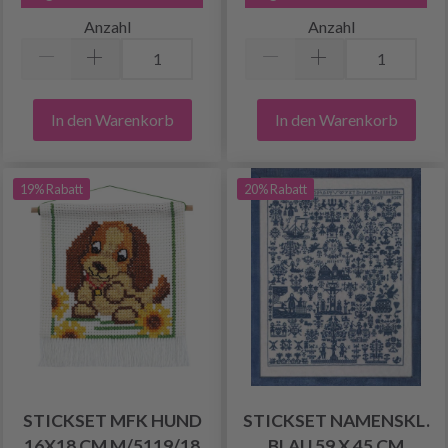
Anzahl
Anzahl
In den Warenkorb
In den Warenkorb
19% Rabatt
20% Rabatt
STICKSET MFK HUND
STICKSET NAMENSKL.
16X18 CM M/5119/18
BLAU 59 X 45 CM