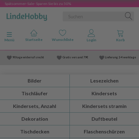
Spätsommer-Sale- Sparen Sie bis zu 50%
Anzeige ändern
Menü
90 tage widerruf srecht
Gratis versand
79€
Lieferung
2-4 werktage
Bilder
Lesezeichen
Tischläufer
Kindersets
Kindersets, Anzahl
Kindersets stramin
Dekoration
Duftbeutel
Tischdecken
Flaschenschürzen