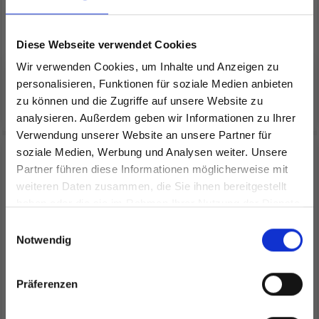
Angebot bis 12/08/2026
Angebot bis 12/08/2026
Anzahl
Diese Webseite verwendet Cookies
Wir verwenden Cookies, um Inhalte und Anzeigen zu
personalisieren, Funktionen für soziale Medien anbieten
In den Warenkorb
zu können und die Zugriffe auf unsere Website zu
analysieren. Außerdem geben wir Informationen zu Ihrer
Verwendung unserer Website an unsere Partner für
19% Rabatt
20% Rabatt
soziale Medien, Werbung und Analysen weiter. Unsere
Partner führen diese Informationen möglicherweise mit
Spare bis zu 50%
weiteren Daten zusammen, die Sie ihnen bereitgestellt
haben oder die sie im Rahmen Ihrer Nutzung der Dienste
gesammelt haben.
Werde ein Teil unserer Garn-Community
Einwilligungsauswahl
und erhalte exklusiven Zugang zu
Notwendig
inspirierenden Strickmustern und
besonderen Angeboten!
Präferenzen
KINDER-STICKSET
DEKOEIER 3ER-PACK, 6