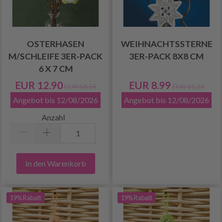
OSTERHASEN
WEIHNACHTSSTERNE
M/SCHLEIFE 3ER-PACK
3ER-PACK 8X8 CM
6 X 7 CM
EUR 12.90
EUR 8.99
EUR 16.15
EUR 11.25
Angebot bis 12/08/2026
Angebot bis 12/08/2026
Anzahl
In den Warenkorb
19% Rabatt
19% Rabatt