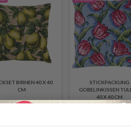
CKSET BIRNEN 40 X 40
STICKPACKUNG
CM
GOBELINKISSEN TUL
40 X 40 CM
EUR 75.70
EUR 75.70
EUR 94.60
EUR 94.
ngebot bis 12/08/2026
Angebot bis 12/08/20
Anzahl
Anzahl