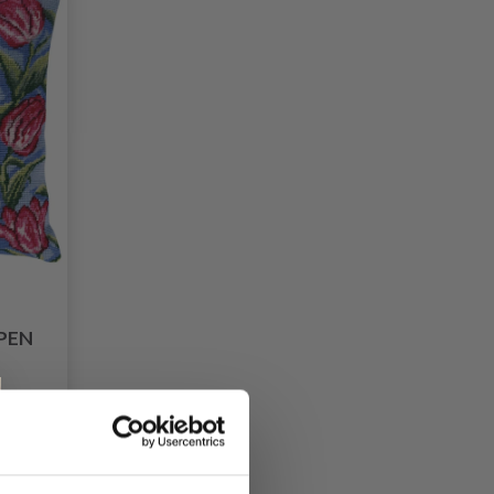
PEN
60
26