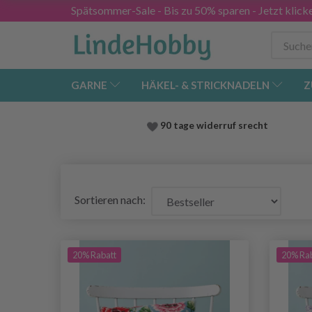
Spätsommer-Sale - Bis zu 50% sparen - Jetzt klick
GARNE
HÄKEL- & STRICKNADELN
Z
90 tage widerruf srecht
Sortieren nach:
20% Rabatt
20% Ra