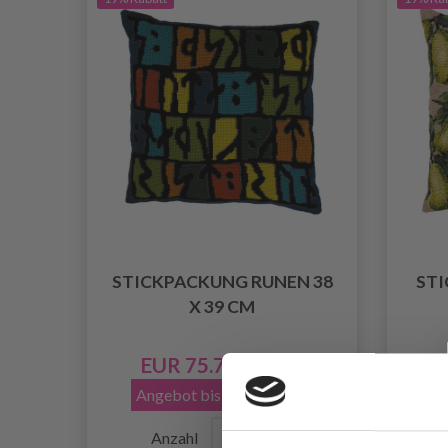
STICKPACKUNG RUNEN 38
STI
X 39 CM
EUR 75.70
EUR 94.60
Angebot bis 12/08/2026
A
Anzahl