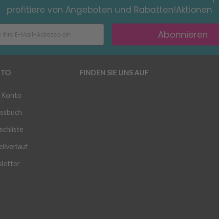
profitiere von Angeboten und Rabatten!Aktionen
Abonnieren
TO
FINDEN SIE UNS AUF
 Konto
ssbuch
chliste
llverlauf
letter