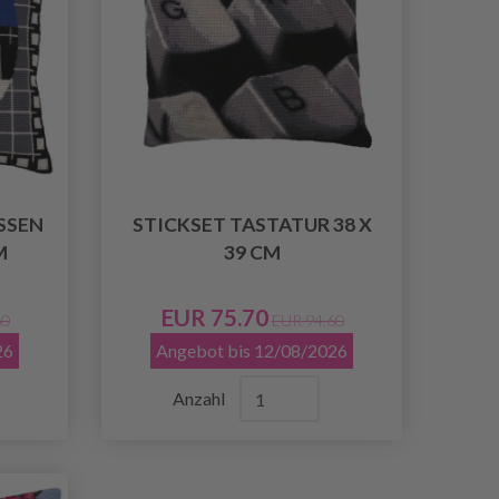
SSEN
STICKSET TASTATUR 38 X
M
39 CM
EUR 75.70
60
EUR 94.60
26
Angebot bis 12/08/2026
Anzahl