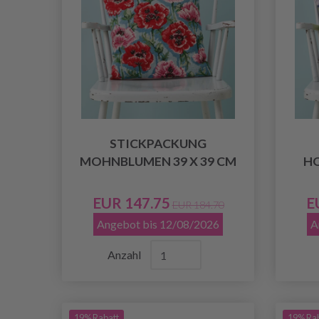
STICKPACKUNG
MOHNBLUMEN 39 X 39 CM
HO
EUR 147.75
E
EUR 184.70
Angebot bis 12/08/2026
A
Anzahl
19% Rabatt
19% Ra