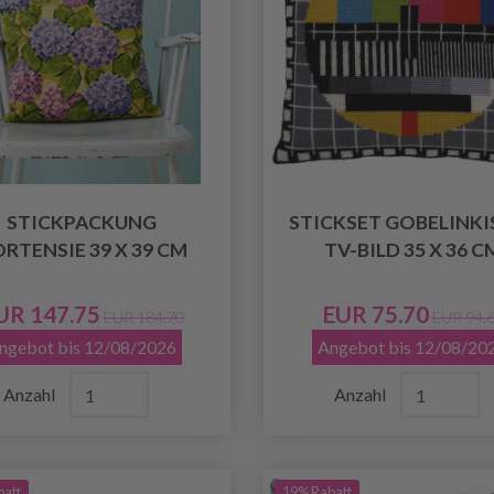
STICKPACKUNG
STICKSET GOBELINKI
RTENSIE 39 X 39 CM
TV-BILD 35 X 36 C
UR 147.75
EUR 75.70
EUR 184.70
EUR 94.
ngebot bis 12/08/2026
Angebot bis 12/08/20
Anzahl
Anzahl
batt
19% Rabatt