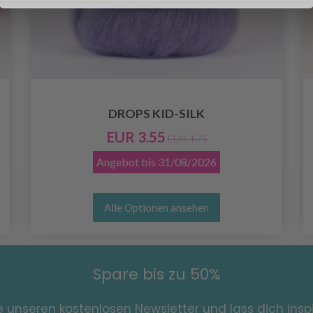
DROPS KID-SILK
EUR 3.55
EUR 4.75
Angebot bis
31/08/2026
Alle Optionen ansehen
Spare bis zu 50%
e unseren kostenlosen Newsletter und lass dich inspi