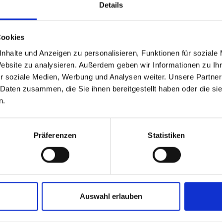
Details
Spare bis zu 50%
Cookies
nhalte und Anzeigen zu personalisieren, Funktionen für soziale
Website zu analysieren. Außerdem geben wir Informationen zu I
Werde ein Teil unserer Garn-Community
r soziale Medien, Werbung und Analysen weiter. Unsere Partner
und erhalte exklusiven Zugang zu
 Daten zusammen, die Sie ihnen bereitgestellt haben oder die s
inspirierenden Strickmustern und
n.
besonderen Angeboten!
25%
Rabatt
Präferenzen
Statistiken
Ja, melde mich an!
Auswahl erlauben
Nein, danke