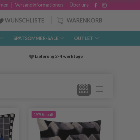
hmen
Versandinformationen
Über uns
WARENKORB
WUNSCHLISTE
SPÄTSOMMER-SALE
OUTLET
Lieferung
2-4 werktage
19% Rabatt