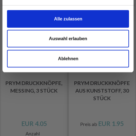
Nein, danke
Alle zulassen
Auswahl erlauben
Ablehnen
PRYM DRUCKKNÖPFE,
PRYM DRUCKKNÖPFE
MESSING, 3 STÜCK
AUS KUNSTSTOFF, 30
STÜCK
EUR 4.05
EUR 1.95
Preis ab
Anzahl