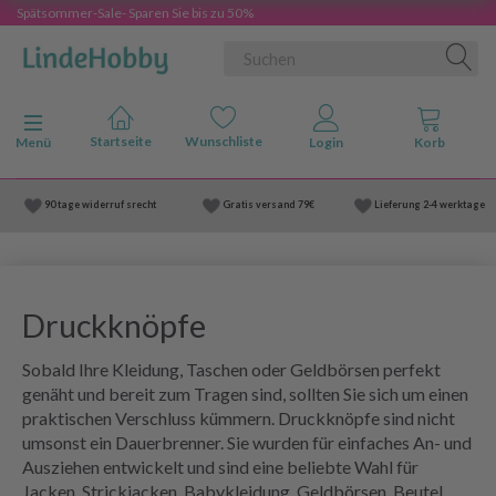
Spätsommer-Sale- Sparen Sie bis zu 50%
Anzeige ändern
Menü
90 tage widerruf srecht
Gratis versand
79€
Lieferung
2-4 werktage
Druckknöpfe
Sobald Ihre Kleidung, Taschen oder Geldbörsen perfekt
genäht und bereit zum Tragen sind, sollten Sie sich um einen
praktischen Verschluss kümmern. Druckknöpfe sind nicht
umsonst ein Dauerbrenner. Sie wurden für einfaches An- und
Ausziehen entwickelt und sind eine beliebte Wahl für
Jacken, Strickjacken, Babykleidung, Geldbörsen, Beutel,