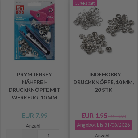
50% Rabatt
PRYM JERSEY
LINDEHOBBY
NÄHFREI-
DRUCKKNÖPFE, 10 MM,
DRUCKKNÖPFE MIT
20 STK
WERKEUG, 10 MM
EUR 7.99
EUR 1.95
EUR 3.90
Angebot bis 31/08/2026
Anzahl
Anzahl