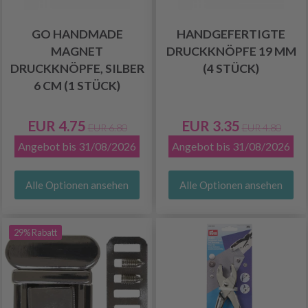
GO HANDMADE
HANDGEFERTIGTE
MAGNET
DRUCKKNÖPFE 19 MM
DRUCKKNÖPFE, SILBER
(4 STÜCK)
6 CM (1 STÜCK)
EUR 4.75
EUR 3.35
EUR 6.80
EUR 4.80
Angebot bis 31/08/2026
Angebot bis 31/08/2026
Alle Optionen ansehen
Alle Optionen ansehen
29% Rabatt