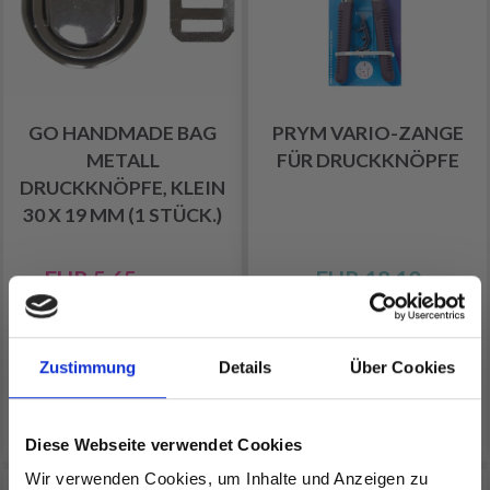
GO HANDMADE BAG
PRYM VARIO-ZANGE
METALL
FÜR DRUCKKNÖPFE
DRUCKKNÖPFE, KLEIN
30 X 19 MM (1 STÜCK.)
EUR 5.65
EUR 18.10
EUR 8.05
Angebot bis 31/08/2026
Anzahl
Zustimmung
Details
Über Cookies
In den Warenkorb
Alle Optionen ansehen
Diese Webseite verwendet Cookies
Wir verwenden Cookies, um Inhalte und Anzeigen zu