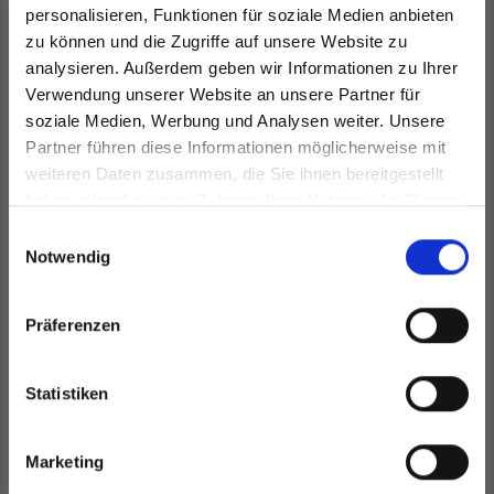
personalisieren, Funktionen für soziale Medien anbieten
zu können und die Zugriffe auf unsere Website zu
analysieren. Außerdem geben wir Informationen zu Ihrer
Verwendung unserer Website an unsere Partner für
soziale Medien, Werbung und Analysen weiter. Unsere
Partner führen diese Informationen möglicherweise mit
Spare bis zu 50%
weiteren Daten zusammen, die Sie ihnen bereitgestellt
haben oder die sie im Rahmen Ihrer Nutzung der Dienste
gesammelt haben.
Werde ein Teil unserer Garn-Community
Einwilligungsauswahl
und erhalte exklusiven Zugang zu
PRYM DRUCKKNÖPFE
PRYM DRUCKKNÖPFE
Notwendig
inspirierenden Strickmustern und
HERZ, 2 STÜCK
BLUMEN, 2 STÜCK
besonderen Angeboten!
Präferenzen
Statistiken
EUR 4.55
EUR 6.85
Ja, melde mich an!
Marketing
Alle Optionen ansehen