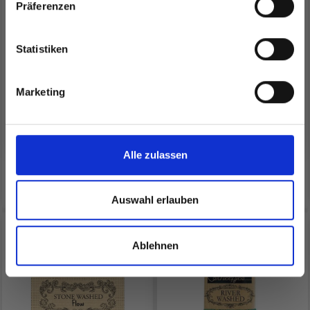
Präferenzen
Statistiken
Ja, melde mich an!
SCHEEPJES WHIRL
SCHEEPJES STONE
Marketing
WASHED XL
Nein, danke
EUR 23.85
EUR 4.70
Alle zulassen
Alle Optionen ansehen
Alle Optionen ansehen
Auswahl erlauben
Ablehnen