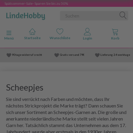
Spätsommer-Sale- Sparen Sie bis zu 50%
Anzeige ändern
Menü
90 tage widerruf srecht
Gratis versand
79€
Lieferung
2-4 werktage
Scheepjes
Sie sind verrückt nach Farben und möchten, dass Ihr
nächstes Strickprojekt die Marke trägt? Dann schauen Sie
sich unser Sortiment an Scheepjes-Garnen an. Die große und
anerkannte niederländische Marke stellt seit vielen Jahren
Garn her. Tatsächlich stammt das Unternehmen aus dem 17.
Jahrhundert, wurde aber erstmals in den 1930er Jahren