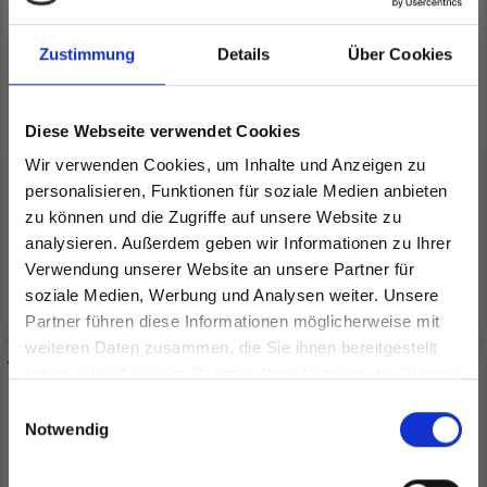
Zustimmung
Details
Über Cookies
Diese Webseite verwendet Cookies
SCHEEPJES COTTON
SCHEEPJES LITTLE
Wir verwenden Cookies, um Inhalte und Anzeigen zu
WHIRL
DARLING
personalisieren, Funktionen für soziale Medien anbieten
zu können und die Zugriffe auf unsere Website zu
EUR 23.85
EUR 2.99
analysieren. Außerdem geben wir Informationen zu Ihrer
Verwendung unserer Website an unsere Partner für
Alle Optionen ansehen
Alle Optionen ansehen
soziale Medien, Werbung und Analysen weiter. Unsere
Partner führen diese Informationen möglicherweise mit
Spare bis zu 50%
weiteren Daten zusammen, die Sie ihnen bereitgestellt
Beliebt
haben oder die sie im Rahmen Ihrer Nutzung der Dienste
gesammelt haben.
Werde ein Teil unserer Garn-Community
Einwilligungsauswahl
und erhalte exklusiven Zugang zu
Notwendig
inspirierenden Strickmustern und
besonderen Angeboten!