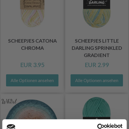
SCHEEPJES CATONA
SCHEEPJES LITTLE
CHROMA
DARLING SPRINKLED
GRADIENT
EUR 3.95
EUR 2.99
Alle Optionen ansehen
Alle Optionen ansehen