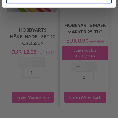
HOBBYARTS MASK
HOBBYARTS
MARKER 25-TLG
HÄKELNADEL-SET 12
EUR 0.90
EUR 1.50
GRÖSSEN
Angebot bis
EUR 12.05
EUR 19.15
31/08/2026
In den Warenkorb
In den Warenkorb