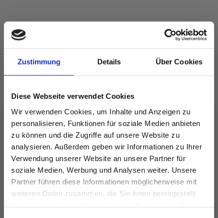
Zustimmung
Details
Über Cookies
FÜR SIE EMPFOHLEN
35%
Rabatt
Diese Webseite verwendet Cookies
Wir verwenden Cookies, um Inhalte und Anzeigen zu
personalisieren, Funktionen für soziale Medien anbieten
zu können und die Zugriffe auf unsere Website zu
analysieren. Außerdem geben wir Informationen zu Ihrer
Verwendung unserer Website an unsere Partner für
soziale Medien, Werbung und Analysen weiter. Unsere
Partner führen diese Informationen möglicherweise mit
Spare bis zu 50%
weiteren Daten zusammen, die Sie ihnen bereitgestellt
VIKING BAMBINO
haben oder die sie im Rahmen Ihrer Nutzung der Dienste
DROPS MERINO
A
EUR 2.45
gesammelt haben.