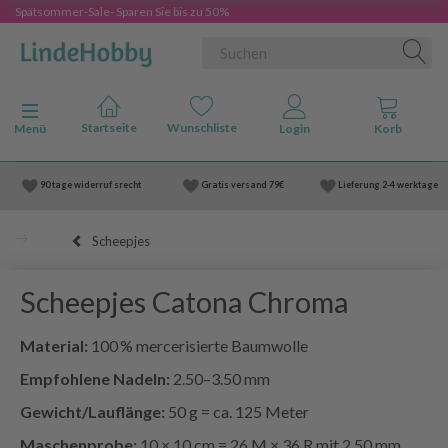
Spätsommer-Sale- Sparen Sie bis zu 50%
Anzeige ändern
Menü
90 tage widerruf srecht
Gratis versand
79€
Lieferung
2-4 werktage
Scheepjes
Scheepjes Catona Chroma
Material:
100 % mercerisierte Baumwolle
Empfohlene Nadeln:
2.50–3.50 mm
Gewicht/Lauflänge:
50 g = ca. 125 Meter
Maschenprobe:
10 × 10 cm = 26 M × 36 R mit 2.50 mm