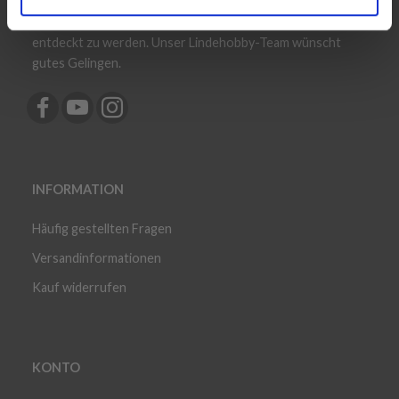
wenig Inspiration für das nächste Projekt gefällig? Unsere
riesige Sammlung kostenloser Muster wartet darauf,
entdeckt zu werden. Unser Lindehobby-Team wünscht
gutes Gelingen.
INFORMATION
Häufig gestellten Fragen
Versandinformationen
Kauf widerrufen
KONTO