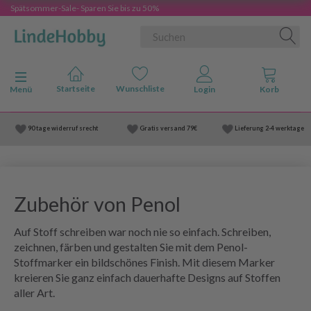
Spätsommer-Sale- Sparen Sie bis zu 50%
Anzeige ändern
Menü
90 tage widerruf srecht
Gratis versand
79€
Lieferung
2-4 werktage
Zubehör von Penol
Auf Stoff schreiben war noch nie so einfach. Schreiben,
zeichnen, färben und gestalten Sie mit dem Penol-
Stoffmarker ein bildschönes Finish. Mit diesem Marker
kreieren Sie ganz einfach dauerhafte Designs auf Stoffen
aller Art.