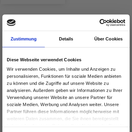
ANDERE KAUFTEN AUCH
25%
Rabatt
Zustimmung
Details
Über Cookies
Diese Webseite verwendet Cookies
Wir verwenden Cookies, um Inhalte und Anzeigen zu
personalisieren, Funktionen für soziale Medien anbieten
zu können und die Zugriffe auf unsere Website zu
analysieren. Außerdem geben wir Informationen zu Ihrer
Verwendung unserer Website an unsere Partner für
DROPS KID-SILK
soziale Medien, Werbung und Analysen weiter. Unsere
DROPS BELLE
EUR 3.55
EUR 4.75
Partner führen diese Informationen möglicherweise mit
Spare bis zu 50%
EUR 2.05
weiteren Daten zusammen, die Sie ihnen bereitgestellt
Angebot bis
haben oder die sie im Rahmen Ihrer Nutzung der Dienste
31/08/2026