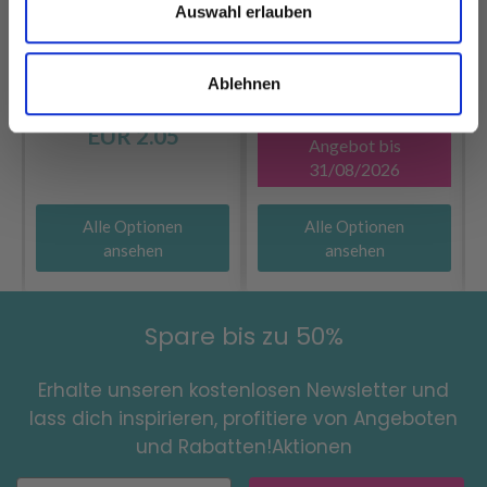
Auswahl erlauben
DROPS KID-SILK
Ablehnen
DROPS BELLE
EUR 3.55
EUR 4.75
EUR 2.05
Angebot bis
31/08/2026
Alle Optionen
Alle Optionen
ansehen
ansehen
Spare bis zu 50%
Erhalte unseren kostenlosen Newsletter und
lass dich inspirieren, profitiere von Angeboten
und Rabatten!Aktionen