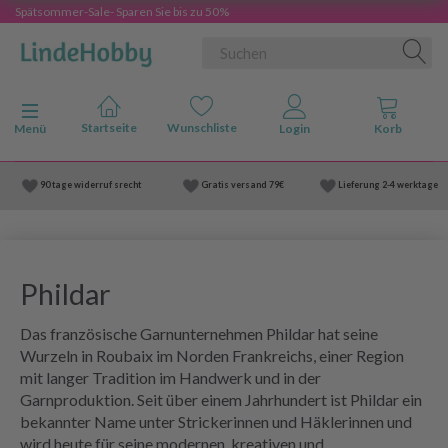
Spätsommer-Sale- Sparen Sie bis zu 50%
Anzeige ändern
Menü
90 tage widerruf srecht
Gratis versand
79€
Lieferung
2-4 werktage
Phildar
Das französische Garnunternehmen Phildar hat seine
Wurzeln in Roubaix im Norden Frankreichs, einer Region
mit langer Tradition im Handwerk und in der
Garnproduktion. Seit über einem Jahrhundert ist Phildar ein
bekannter Name unter Strickerinnen und Häklerinnen und
wird heute für seine modernen, kreativen und