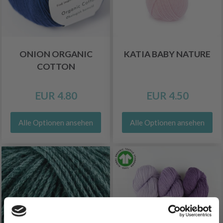
ONION ORGANIC
KATIA BABY NATURE
COTTON
EUR 4.80
EUR 4.50
Alle Optionen ansehen
Alle Optionen ansehen