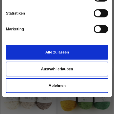
Statistiken
BC GARN SEMILLA
BC GARN HAMELTON
Ja, melde mich an!
PURA GOTS
TWEED 1 GOTS
Marketing
Nein, danke
EUR 14.45
EUR 7.35
Alle zulassen
Alle Optionen ansehen
Alle Optionen ansehen
Auswahl erlauben
Ablehnen