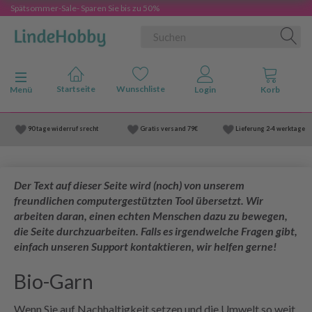
Spätsommer-Sale- Sparen Sie bis zu 50%
Anzeige ändern
Menü
90 tage widerruf srecht
Gratis versand
79€
Lieferung
2-4 werktage
Der Text auf dieser Seite wird (noch) von unserem
freundlichen computergestützten Tool übersetzt. Wir
arbeiten daran, einen echten Menschen dazu zu bewegen,
die Seite durchzuarbeiten. Falls es irgendwelche Fragen gibt,
einfach unseren Support kontaktieren, wir helfen gerne!
Bio-Garn
Wenn Sie auf Nachhaltigkeit setzen und die Umwelt so weit