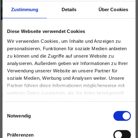
Zustimmung
Details
Über Cookies
ONION ORGANIC
BC GARN BIG BIO
Diese Webseite verwendet Cookies
COTTON+NETTLES+WOOL
BALANCE
Wir verwenden Cookies, um Inhalte und Anzeigen zu
personalisieren, Funktionen für soziale Medien anbieten
EUR 6.15
EUR 14.70
zu können und die Zugriffe auf unsere Website zu
analysieren. Außerdem geben wir Informationen zu Ihrer
Verwendung unserer Website an unsere Partner für
Alle Optionen ansehen
Alle Optionen ansehen
soziale Medien, Werbung und Analysen weiter. Unsere
Partner führen diese Informationen möglicherweise mit
Spare bis zu 50%
weiteren Daten zusammen, die Sie ihnen bereitgestellt
haben oder die sie im Rahmen Ihrer Nutzung der Dienste
gesammelt haben.
Werde ein Teil unserer Garn-Community
Einwilligungsauswahl
und erhalte exklusiven Zugang zu
Notwendig
inspirierenden Strickmustern und
besonderen Angeboten!
Präferenzen