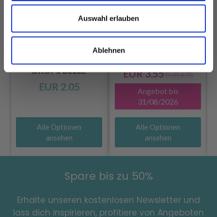
Auswahl erlauben
Ablehnen
DROPS KID-SILK
DROPS BELLE
EUR 3.55
EUR 4.75
EUR 2.05
Angebot bis
31/08/2026
Alle Optionen
Alle Optionen
ansehen
ansehen
Spare bis zu 50%
Erhalte unseren kostenlosen Newsletter und
lass dich inspirieren, profitiere von Angeboten