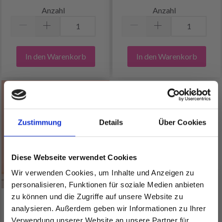
Anzahl
Anzahl
In den Warenkorb
In den Warenkorb
Zustimmung
Details
Über Cookies
Diese Webseite verwendet Cookies
Wir verwenden Cookies, um Inhalte und Anzeigen zu
personalisieren, Funktionen für soziale Medien anbieten
zu können und die Zugriffe auf unsere Website zu
13738 GESTRICKTER
analysieren. Außerdem geben wir Informationen zu Ihrer
KISSENBEZUG BY
Verwendung unserer Website an unsere Partner für