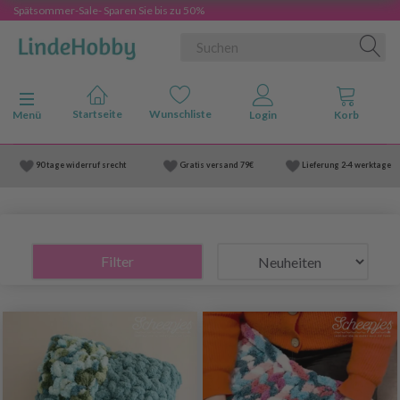
Spätsommer-Sale- Sparen Sie bis zu 50%
Anzeige ändern
Menü
90 tage widerruf srecht
Gratis versand
79€
Lieferung
2-4 werktage
Filter