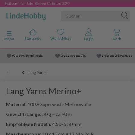
Spätsommer-Sale- Sparen Sie bis zu 50%
Anzeige ändern
Menü
90 tage widerruf srecht
Gratis versand
79€
Lieferung
2-4 werktage
Lang Yarns
Lang Yarns Merino+
Material:
100% Superwash-Merinowolle
Gewicht/Länge:
50 g = ca 90 m
Empfohlene Nadeln:
4.50–5.50 mm
Maschenprobe:
10 x 10 cm = 17 M x 24 R