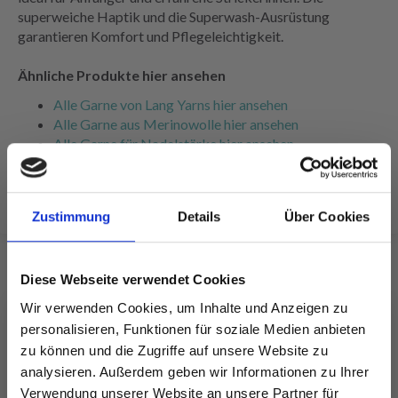
superweiche Haptik und die Superwash-Ausrüstung
garantieren Komfort und Pflegeleichtigkeit.
Ähnliche Produkte hier ansehen
Alle Garne von Lang Yarns hier ansehen
Alle Garne aus Merinowolle hier ansehen
Alle Garne für Nadelstärke hier ansehen
Alle Anleitungen für Nadelstärke hier ansehen
Zustimmung
Details
Über Cookies
Diese Webseite verwendet Cookies
FÜR SIE EMPFOHLEN
Wir verwenden Cookies, um Inhalte und Anzeigen zu
personalisieren, Funktionen für soziale Medien anbieten
zu können und die Zugriffe auf unsere Website zu
analysieren. Außerdem geben wir Informationen zu Ihrer
Verwendung unserer Website an unsere Partner für