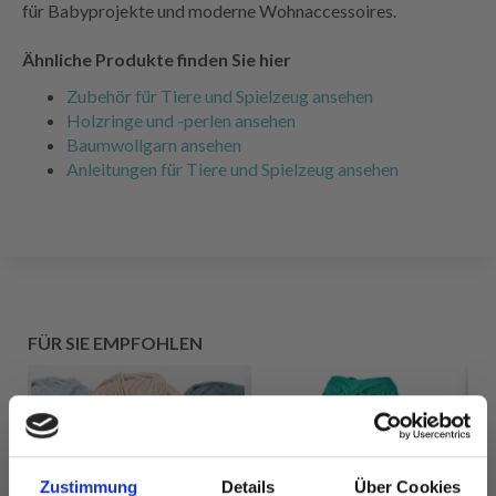
für Babyprojekte und moderne Wohnaccessoires.
Ähnliche Produkte finden Sie hier
Zubehör für Tiere und Spielzeug ansehen
Holzringe und -perlen ansehen
Baumwollgarn ansehen
Anleitungen für Tiere und Spielzeug ansehen
FÜR SIE EMPFOHLEN
Zustimmung
Details
Über Cookies