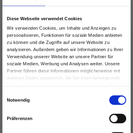
Diese Webseite verwendet Cookies
Wir verwenden Cookies, um Inhalte und Anzeigen zu
personalisieren, Funktionen für soziale Medien anbieten
zu können und die Zugriffe auf unsere Website zu
I
LINDEHOBBY
analysieren. Außerdem geben wir Informationen zu Ihrer
DROPS NORD
COTTON 8/4
Verwendung unserer Website an unsere Partner für
EUR 2.50
Preis ab
EUR 2.60
soziale Medien, Werbung und Analysen weiter. Unsere
Partner führen diese Informationen möglicherweise mit
Spare bis zu 50%
weiteren Daten zusammen, die Sie ihnen bereitgestellt
haben oder die sie im Rahmen Ihrer Nutzung der Dienste
gesammelt haben.
Werde ein Teil unserer Garn-Community
Alle Optionen
Alle Optionen
Einwilligungsauswahl
und erhalte exklusiven Zugang zu
Notwendig
ansehen
ansehen
inspirierenden Strickmustern und
besonderen Angeboten!
Präferenzen