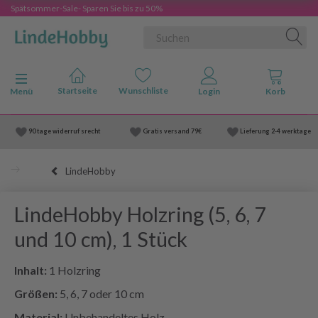
Spätsommer-Sale- Sparen Sie bis zu 50%
Anzeige ändern
Menü
90 tage widerruf srecht
Gratis versand
79€
Lieferung
2-4 werktage
LindeHobby
LindeHobby Holzring (5, 6, 7
und 10 cm), 1 Stück
Inhalt:
1 Holzring
Größen:
5, 6, 7 oder 10 cm
Material:
Unbehandeltes Holz