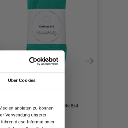
Über Cookies
LYKK
LINDEHOBBY COTTON 8/4
 Medien anbieten zu können
EUR 2.60
hrer Verwendung unserer
 führen diese Informationen