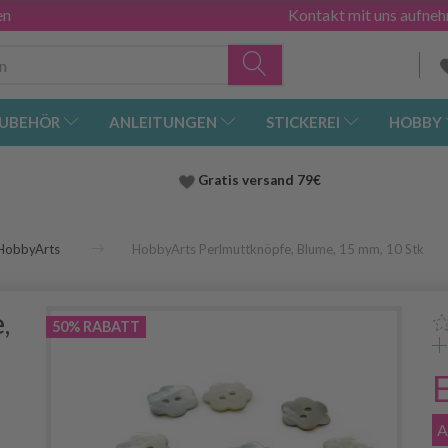
en
Kontakt mit uns aufne
UBEHÖR
ANLEITUNGEN
STICKEREI
HOBBY
Gratis versand
79€
HobbyArts
HobbyArts Perlmuttknöpfe, Blume, 15 mm, 10 Stk
,
50% RABATT
A