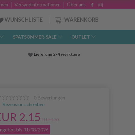
hmen
Versandinformationen
Über uns
WARENKORB
WUNSCHLISTE
SPÄTSOMMER-SALE
OUTLET
Lieferung
2-4 werktage
0
Bewertungen
Rezension schreiben
EUR 2.15
EUR 4.30
ngebot bis 31/08/2026