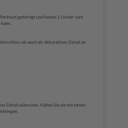
erlmutt gefertigt und haben 2 Löcher zum
 kann.
erschluss als auch als dekoratives Detail an
ves Detail wünschen. Nähen Sie sie mit einem
Anbringen.