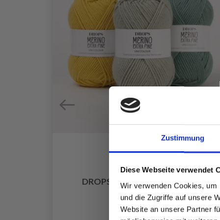
Zustimmung
Diese Webseite verwendet 
X
DROPS MERINO EXTRA FINE
Wir verwenden Cookies, um I
EUR 3.20
und die Zugriffe auf unsere 
Website an unsere Partner fü