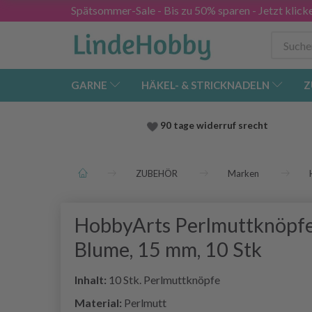
Spätsommer-Sale - Bis zu 50% sparen - Jetzt klick
GARNE
HÄKEL- & STRICKNADELN
Z
90 tage widerruf srecht
ZUBEHÖR
Marken
HobbyArts Perlmuttknöpfe
Blume, 15 mm, 10 Stk
Inhalt:
10 Stk. Perlmuttknöpfe
Material:
Perlmutt