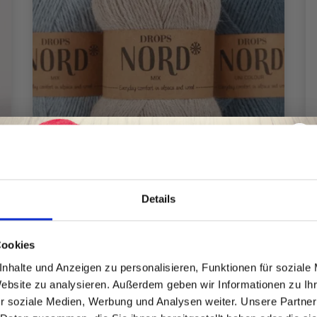
Details
Spare bis zu 50%
Cookies
DROPS NORD
nhalte und Anzeigen zu personalisieren, Funktionen für soziale
EUR 2.50
Website zu analysieren. Außerdem geben wir Informationen zu I
Preis ab
Werde ein Teil unserer Garn-Community
r soziale Medien, Werbung und Analysen weiter. Unsere Partner
und erhalte exklusiven Zugang zu