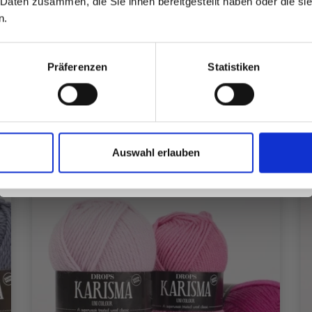
 Daten zusammen, die Sie ihnen bereitgestellt haben oder die s
inspirierenden Strickmustern und
n.
besonderen Angeboten!
Alle Optionen ansehen
Präferenzen
Statistiken
Ja, melde mich an!
Auswahl erlauben
Nein, danke