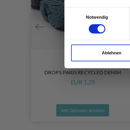
Einwilligungsauswahl
Notwendig
Ablehnen
DROPS PARIS RECYCLED DENIM
EUR 1.25
Alle Optionen ansehen