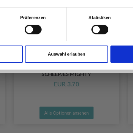
besonderen Angeboten!
Präferenzen
Statistiken
Ja, melde mich an!
Auswahl erlauben
Nein, danke
SCHEEPJES MIGHTY
EUR 3.70
Alle Optionen ansehen