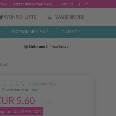
hmen
Versandinformationen
Über uns
WARENKORB
WUNSCHLISTE
SPÄTSOMMER-SALE
OUTLET
Lieferung
2-4 werktage
Paar)
0
Bewertungen
Rezension schreiben
EUR 5.60
EUR 7.99
ngebot bis 31/08/2026