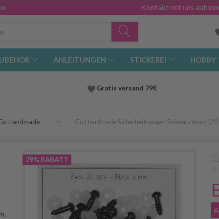
en
Kontakt mit uns aufne
UBEHÖR
ANLEITUNGEN
STICKEREI
HOBBY
Gratis versand
79€
Go Handmade
Go Handmade Sicherheitsaugen Schwarz 6mm (20 
29% RABATT
A
m.