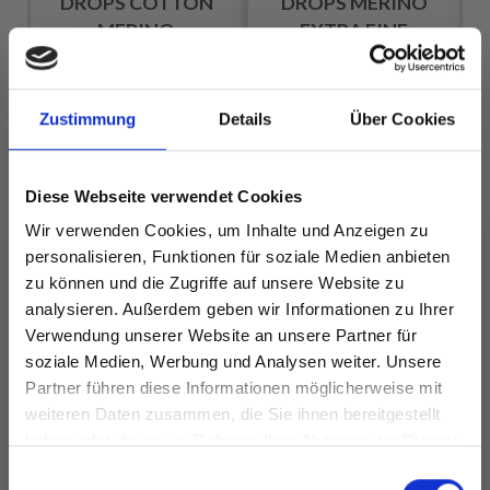
DROPS COTTON
DROPS MERINO
MERINO
EXTRA FINE
EUR 3.20
EUR 3.20
Zustimmung
Details
Über Cookies
Alle Optionen
Alle Optionen
Diese Webseite verwendet Cookies
ansehen
ansehen
Wir verwenden Cookies, um Inhalte und Anzeigen zu
personalisieren, Funktionen für soziale Medien anbieten
zu können und die Zugriffe auf unsere Website zu
analysieren. Außerdem geben wir Informationen zu Ihrer
ANDERE HABEN SICH AUCH ANGESEHEN
Verwendung unserer Website an unsere Partner für
soziale Medien, Werbung und Analysen weiter. Unsere
Partner führen diese Informationen möglicherweise mit
Spare bis zu 50%
weiteren Daten zusammen, die Sie ihnen bereitgestellt
haben oder die sie im Rahmen Ihrer Nutzung der Dienste
gesammelt haben.
Werde ein Teil unserer Garn-Community
Einwilligungsauswahl