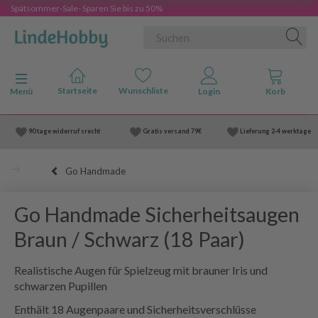
Spätsommer-Sale- Sparen Sie bis zu 50%
Anzeige ändern
Menü
90 tage widerruf srecht
Gratis versand
79€
Lieferung
2-4 werktage
Go Handmade
Go Handmade Sicherheitsaugen
Braun / Schwarz (18 Paar)
Realistische Augen für Spielzeug mit brauner Iris und
schwarzen Pupillen
Enthält 18 Augenpaare und Sicherheitsverschlüsse