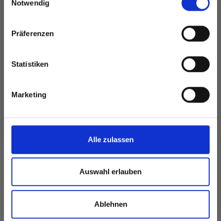
und erhalte exklusiven Zugang zu
Notwendig
inspirierenden Strickmustern und
besonderen Angeboten!
Präferenzen
Statistiken
DROPS PRO CIRCUS
DROPS PARIS
HÄKELNADELN
Ja, melde mich an!
RECYCLED DENIM
ALUMINIUM 13 CM
Marketing
EUR 1.25
(2.00-12.00 MM)
EUR 1.95
Preis ab
Nein, danke
Alle zulassen
Alle Optionen
Alle Optionen
ansehen
ansehen
Auswahl erlauben
Ablehnen