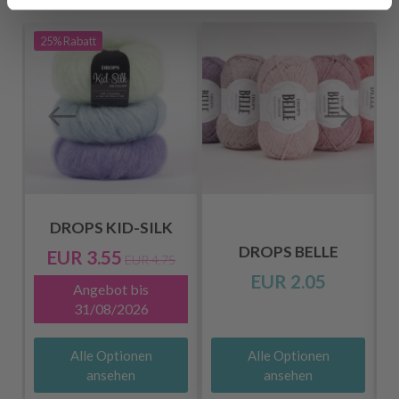
FÜR SIE EMPFOHLEN
25%
Rabatt
DROPS KID-SILK
DROPS BELLE
EUR 3.55
EUR 4.75
EUR 2.05
Angebot bis
31/08/2026
Alle Optionen
Alle Optionen
ansehen
ansehen