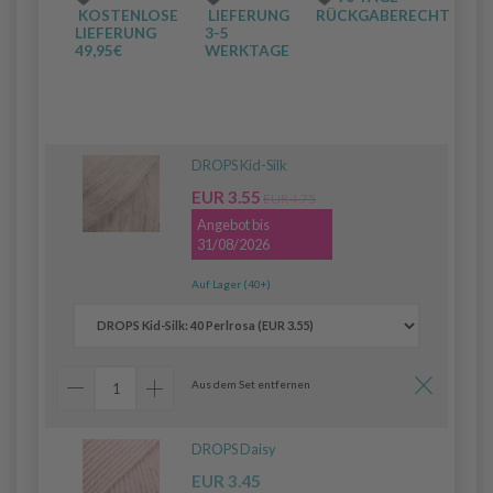
KOSTENLOSE
LIEFERUNG
RÜCKGABERECHT
LIEFERUNG
3-5
49,95€
WERKTAGE
DROPS Kid-Silk
EUR 3.55
EUR 4.75
Angebot bis
31/08/2026
Auf Lager (40+)
Aus dem Set entfernen
DROPS Daisy
EUR 3.45