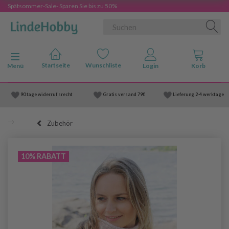
Spätsommer-Sale- Sparen Sie bis zu 50%
Anzeige ändern
Menü
90 tage widerruf srecht
Gratis versand
79€
Lieferung
2-4 werktage
Zubehör
10% RABATT