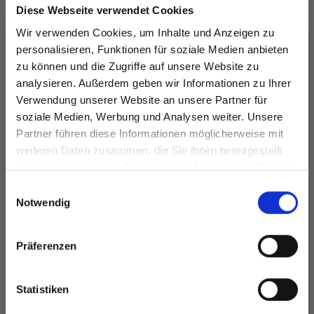
#petalkissneckwarmer
Diese Webseite verwendet Cookies
DROPS Design: Modell da-022
Wir verwenden Cookies, um Inhalte und Anzeigen zu
Garngruppe
B + A
personalisieren, Funktionen für soziale Medien anbieten
-------------------------------------------------------
zu können und die Zugriffe auf unsere Website zu
GRÖSSE:
analysieren. Außerdem geben wir Informationen zu Ihrer
S/M - L/XL
Verwendung unserer Website an unsere Partner für
Länge: Ca. 24-26 cm
soziale Medien, Werbung und Analysen weiter. Unsere
Breite: Ca. 32-34 cm
Partner führen diese Informationen möglicherweise mit
Spare bis zu 50%
weiteren Daten zusammen, die Sie ihnen bereitgestellt
GARN:
haben oder die sie im Rahmen Ihrer Nutzung der Dienste
DROPS DAISY von Garnstudio (gehört zur Garngruppe
gesammelt haben.
Werde ein Teil unserer Garn-Community
Einwilligungsauswahl
B)
und erhalte exklusiven Zugang zu
Notwendig
100-100 g Farbe 06, puderrosa
inspirierenden Strickmustern und
Sowie:
besonderen Angeboten!
DROPS KID-SILK von Garnstudio (gehört zur
Präferenzen
Garngruppe A)
25-25 g Farbe 40, perlrosa
Statistiken
Oder: