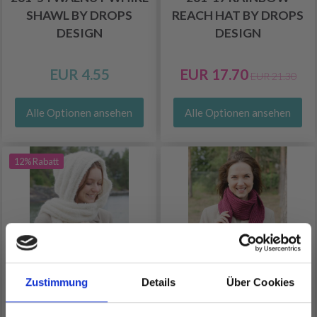
SHAWL BY DROPS
REACH HAT BY DROPS
DESIGN
DESIGN
EUR 4.55
EUR 17.70
EUR 21.30
Alle Optionen ansehen
Alle Optionen ansehen
12% Rabatt
Zustimmung
Details
Über Cookies