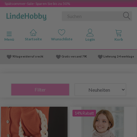
Spätsommer-Sale- Sparen Sie bis zu 50%
Anzeige ändern
Menü
90 tage widerruf srecht
Gratis versand
79€
Lieferung
2-4 werktage
Filter
14% Rabatt