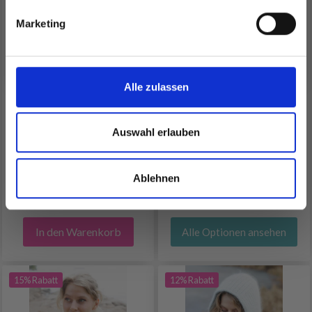
Ja, melde mich an!
Marketing
Nein, danke
256-3 WOODLAND
253-60 SNOWFLAKE
SATCHEL BY DROPS
HOOD BY DROPS
Alle zulassen
DESIGN
DESIGN
Auswahl erlauben
EUR 8.70
EUR 17.35
Preis ab
Anzahl
Ablehnen
In den Warenkorb
Alle Optionen ansehen
15% Rabatt
12% Rabatt