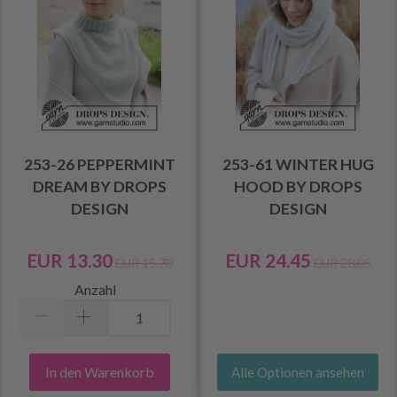
253-26 PEPPERMINT
253-61 WINTER HUG
DREAM BY DROPS
HOOD BY DROPS
DESIGN
DESIGN
EUR 13.30
EUR 24.45
EUR 15.70
EUR 28.05
Anzahl
In den Warenkorb
Alle Optionen ansehen