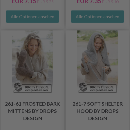
EUR 7.15
EUR 7.35
EUR 9.25
EUR 9.10
Alle Optionen ansehen
Alle Optionen ansehen
261-61 FROSTED BARK
261-7 SOFT SHELTER
MITTENS BY DROPS
HOOD BY DROPS
DESIGN
DESIGN