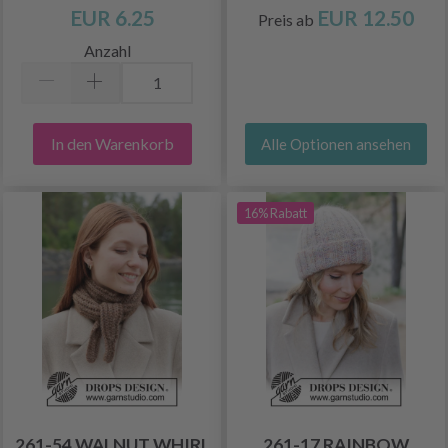
EUR 6.25
EUR 12.50
Preis ab
Anzahl
In den Warenkorb
Alle Optionen ansehen
16% Rabatt
261-54 WALNUT WHIRL
261-17 RAINBOW