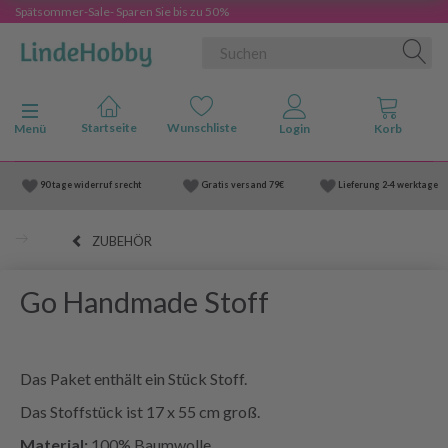
Spätsommer-Sale- Sparen Sie bis zu 50%
Anzeige ändern
Menü
90 tage widerruf srecht
Gratis versand
79€
Lieferung
2-4 werktage
ZUBEHÖR
Go Handmade Stoff
Das Paket enthält ein Stück Stoff.
Das Stoffstück ist 17 x 55 cm groß.
Material:
100% Baumwolle