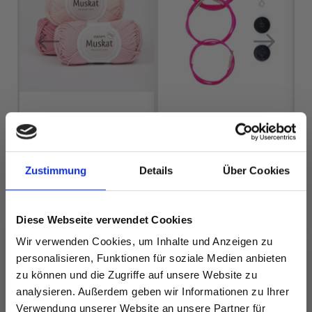
LYKKE KABEL
SWIVEL PINK (40–
150 CM)
DROPS MUSKAT
Zustimmung
Details
Über Cookies
EUR 3.20
EUR 1.99
EUR 4.55
Angebot bis
31/08/2026
Diese Webseite verwendet Cookies
Wir verwenden Cookies, um Inhalte und Anzeigen zu
personalisieren, Funktionen für soziale Medien anbieten
Alle Optionen
Alle Optionen
zu können und die Zugriffe auf unsere Website zu
ansehen
ansehen
analysieren. Außerdem geben wir Informationen zu Ihrer
Verwendung unserer Website an unsere Partner für