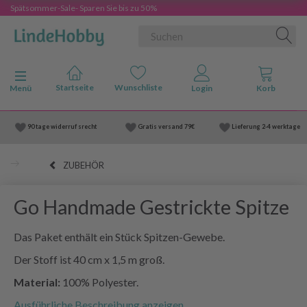
Spätsommer-Sale- Sparen Sie bis zu 50%
Anzeige ändern
Menü
90 tage widerruf srecht
Gratis versand
79€
Lieferung
2-4 werktage
ZUBEHÖR
Go Handmade Gestrickte Spitze
Das Paket enthält ein Stück Spitzen-Gewebe.
Der Stoff ist 40 cm x 1,5 m groß.
Material:
100% Polyester.
Ausführliche Beschreibung anzeigen