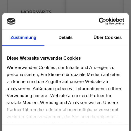
I
HOBBYARTS
DROPS MUSKAT
FABRICO
EUR 1.99
EUR 7.90
Zustimmung
Details
Über Cookies
Diese Webseite verwendet Cookies
Alle Optionen
Alle Optionen
ansehen
ansehen
Wir verwenden Cookies, um Inhalte und Anzeigen zu
personalisieren, Funktionen für soziale Medien anbieten
zu können und die Zugriffe auf unsere Website zu
analysieren. Außerdem geben wir Informationen zu Ihrer
Verwendung unserer Website an unsere Partner für
ANDERE HABEN SICH AUCH ANGESEHEN
soziale Medien, Werbung und Analysen weiter. Unsere
Partner führen diese Informationen möglicherweise mit
Spare bis zu 50%
weiteren Daten zusammen, die Sie ihnen bereitgestellt
haben oder die sie im Rahmen Ihrer Nutzung der Dienste
gesammelt haben.