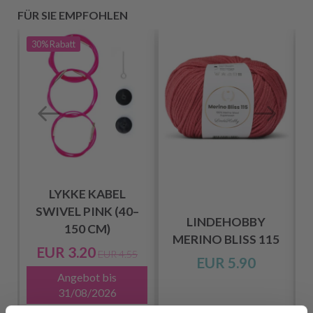
FÜR SIE EMPFOHLEN
30%
Rabatt
LYKKE KABEL
SWIVEL PINK (40–
LINDEHOBBY
150 CM)
MERINO BLISS 115
EUR 3.20
EUR 4.55
EUR 5.90
Angebot bis
31/08/2026