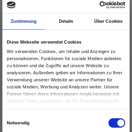
Alle Optionen
Alle Optionen
ansehen
ansehen
Zustimmung
Details
Über Cookies
Diese Webseite verwendet Cookies
ANDERE HABEN SICH AUCH ANGESEHEN
Wir verwenden Cookies, um Inhalte und Anzeigen zu
personalisieren, Funktionen für soziale Medien anbieten
zu können und die Zugriffe auf unsere Website zu
analysieren. Außerdem geben wir Informationen zu Ihrer
Verwendung unserer Website an unsere Partner für
soziale Medien, Werbung und Analysen weiter. Unsere
Partner führen diese Informationen möglicherweise mit
Spare bis zu 50%
weiteren Daten zusammen, die Sie ihnen bereitgestellt
haben oder die sie im Rahmen Ihrer Nutzung der Dienste
gesammelt haben.
Werde ein Teil unserer Garn-Community
Einwilligungsauswahl
und erhalte exklusiven Zugang zu
Notwendig
inspirierenden Strickmustern und