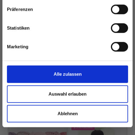
besonderen Angeboten!
Präferenzen
DROPS SNOW UNI
DROPS BIG MERINO
COLOUR
EUR 3.20
Statistiken
EUR 1.90
Ja, melde mich an!
Marketing
Nein, danke
Alle Optionen
Alle Optionen
Alle zulassen
ansehen
ansehen
Auswahl erlauben
Ablehnen
FÜR SIE EMPFOHLEN
25%
Rabatt