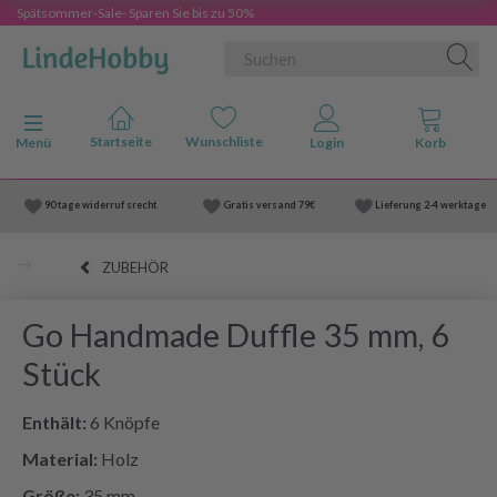
Spätsommer-Sale- Sparen Sie bis zu 50%
Anzeige ändern
Menü
90 tage widerruf srecht
Gratis versand
79€
Lieferung
2-4 werktage
ZUBEHÖR
Go Handmade Duffle 35 mm, 6
Stück
Enthält:
6 Knöpfe
Material:
Holz
Größe:
35 mm