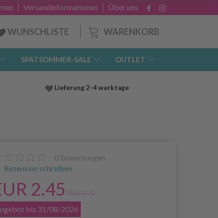
hmen
Versandinformationen
Über uns
WARENKORB
WUNSCHLISTE
SPÄTSOMMER-SALE
OUTLET
Lieferung
2-4 werktage
0
Bewertungen
Rezension schreiben
EUR 2.45
EUR 3.75
ngebot bis 31/08/2026