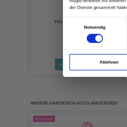
möglicherweise mit weiteren
der Dienste gesammelt habe
Einwilligungsauswahl
UR
HOBBYARTS FABRICO
Notwendig
EUR 7.90
Ablehnen
Alle Optionen ansehen
ANDERE HABEN SICH AUCH ANGESEHEN
40%
Rabatt