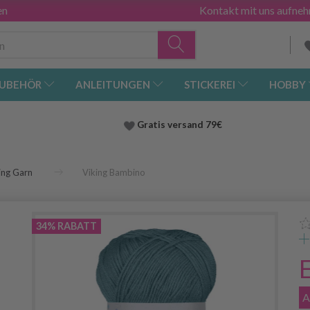
en
Kontakt mit uns aufne
UBEHÖR
ANLEITUNGEN
STICKEREI
HOBBY
Gratis versand
79€
ing Garn
Viking Bambino
34% RABATT
A