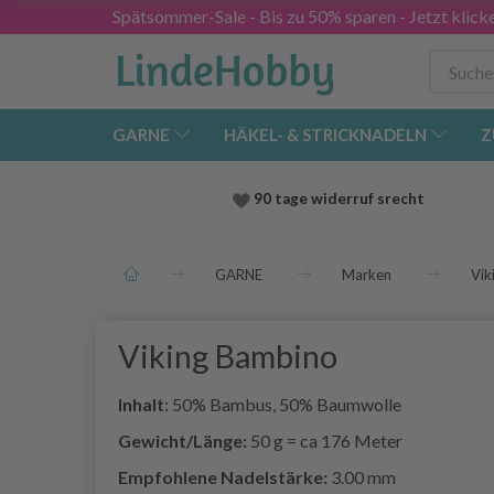
Spätsommer-Sale - Bis zu 50% sparen - Jetzt klick
GARNE
HÄKEL- & STRICKNADELN
Z
90 tage widerruf srecht
GARNE
Marken
Vik
Viking Bambino
Inhalt
: 50% Bambus, 50% Baumwolle
Gewicht/Länge:
50 g = ca 176 Meter
Empfohlene Nadelstärke:
3.00 mm