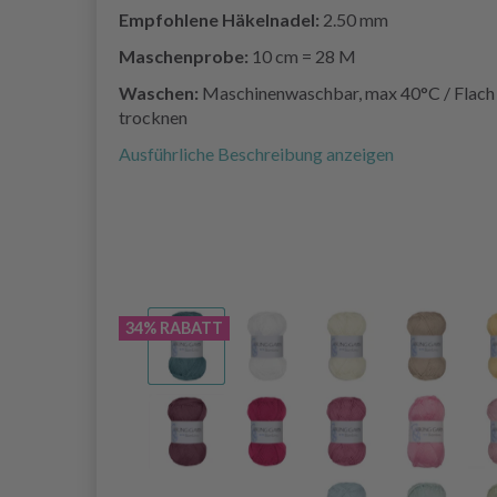
Empfohlene Häkelnadel:
2.50 mm
Maschenprobe:
10 cm = 28 M
Waschen:
Maschinenwaschbar, max 40°C / Flach
trocknen
Ausführliche Beschreibung anzeigen
34% RABATT