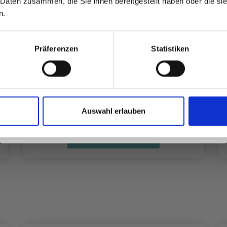
 Daten zusammen, die Sie ihnen bereitgestellt haben oder die s
inspirierenden Strickmustern und
n.
besonderen Angeboten!
Präferenzen
Statistiken
DROPS MERINO EXTRA FINE
EUR 3.20
Ja, melde mich an!
Auswahl erlauben
Nein, danke
Alle Optionen ansehen