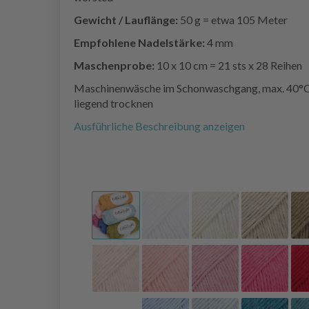
Gewicht / Lauflänge:
50 g = etwa 105 Meter
Empfohlene Nadelstärke:
4 mm
Maschenprobe:
10 x 10 cm = 21 sts x 28 Reihen
Maschinenwäsche im Schonwaschgang, max. 40°C
liegend trocknen
Ausführliche Beschreibung anzeigen