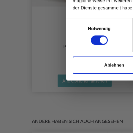
möglicherweise mit weiteren
der Dienste gesammelt habe
Einwilligungsauswahl
Notwendig
LLE
DROPS NORD
EUR 2.50
Preis ab
Ablehnen
Alle Optionen ansehen
ANDERE HABEN SICH AUCH ANGESEHEN