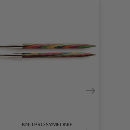
39%
Rabat
HO
KNITPRO SYMFONIE