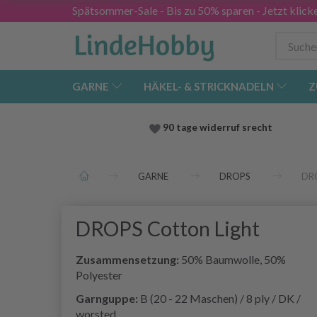
Spätsommer-Sale - Bis zu 50% sparen - Jetzt klick
GARNE
HÄKEL- & STRICKNADELN
Z
90 tage widerruf srecht
GARNE
DROPS
DRO
DROPS Cotton Light
Zusammensetzung:
50% Baumwolle, 50%
Polyester
Garnguppe:
B (20 - 22 Maschen) / 8 ply / DK /
worsted