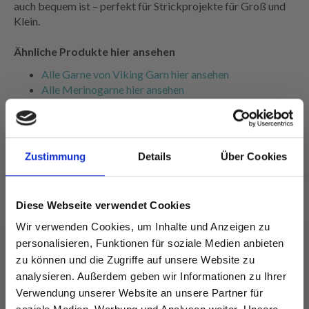
auch bequem ist – perfekt für Strickprojekte für Groß und
Klein.
Ähnliche Produkte hier ansehen
Alle Garne von Viking Garn hier ansehen
Alle Merinogarne hier ansehen
Alle Garne nach Nadelstärke hier ansehen
Alle Strickanleitungen hier ansehen
Zustimmung
Details
Über Cookies
Diese Webseite verwendet Cookies
Wir verwenden Cookies, um Inhalte und Anzeigen zu
FÜR SIE EMPFOHLEN
personalisieren, Funktionen für soziale Medien anbieten
zu können und die Zugriffe auf unsere Website zu
analysieren. Außerdem geben wir Informationen zu Ihrer
Verwendung unserer Website an unsere Partner für