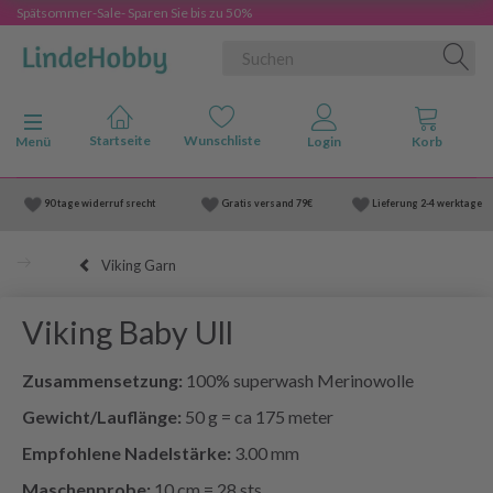
Spätsommer-Sale- Sparen Sie bis zu 50%
Anzeige ändern
Menü
90 tage widerruf srecht
Gratis versand
79€
Lieferung
2-4 werktage
Viking Garn
Viking Baby Ull
Zusammensetzung:
100% superwash Merinowolle
Gewicht/Lauflänge:
50 g = ca 175 meter
Empfohlene Nadelstärke:
3.00 mm
Maschenprobe:
10 cm = 28 sts