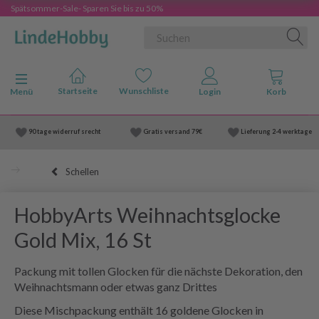
Spätsommer-Sale- Sparen Sie bis zu 50%
Anzeige ändern
Menü
90 tage widerruf srecht
Gratis versand
79€
Lieferung
2-4 werktage
Schellen
HobbyArts Weihnachtsglocke
Gold Mix, 16 St
Packung mit tollen Glocken für die nächste Dekoration, den
Weihnachtsmann oder etwas ganz Drittes
Diese Mischpackung enthält 16 goldene Glocken in