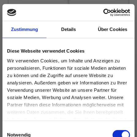
LINDEHOBBY
DROPS MUSKAT
5
INSPIRE
EUR 1.99
EUR 8.95
Zustimmung
Details
Über Cookies
Diese Webseite verwendet Cookies
Alle Optionen
Alle Optionen
Wir verwenden Cookies, um Inhalte und Anzeigen zu
ansehen
ansehen
personalisieren, Funktionen für soziale Medien anbieten
zu können und die Zugriffe auf unsere Website zu
analysieren. Außerdem geben wir Informationen zu Ihrer
Verwendung unserer Website an unsere Partner für
soziale Medien, Werbung und Analysen weiter. Unsere
ANDERE HABEN SICH AUCH ANGESEHEN
Partner führen diese Informationen möglicherweise mit
Spare bis zu 50%
weiteren Daten zusammen, die Sie ihnen bereitgestellt
haben oder die sie im Rahmen Ihrer Nutzung der Dienste
gesammelt haben.
Werde ein Teil unserer Garn-Community
Einwilligungsauswahl
und erhalte exklusiven Zugang zu
Notwendig