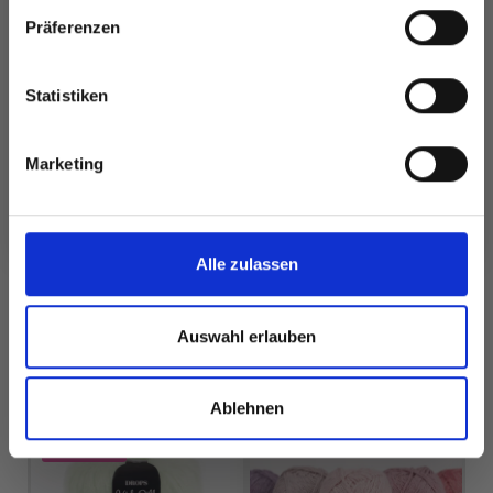
besonderen Angeboten!
Präferenzen
DROPS KARISMA
DROPS MUSKAT
Statistiken
EUR 2.20
EUR 1.99
Ja, melde mich an!
Marketing
Nein, danke
Alle Optionen
Alle Optionen
Alle zulassen
ansehen
ansehen
Auswahl erlauben
FÜR SIE EMPFOHLEN
Ablehnen
25%
Rabatt