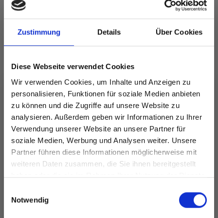
Zustimmung
Details
Über Cookies
Alle Optionen
Alle Optionen
ansehen
ansehen
Diese Webseite verwendet Cookies
Wir verwenden Cookies, um Inhalte und Anzeigen zu
personalisieren, Funktionen für soziale Medien anbieten
zu können und die Zugriffe auf unsere Website zu
ANDERE HABEN SICH AUCH ANGESEHEN
analysieren. Außerdem geben wir Informationen zu Ihrer
Verwendung unserer Website an unsere Partner für
soziale Medien, Werbung und Analysen weiter. Unsere
Partner führen diese Informationen möglicherweise mit
Spare bis zu 50%
weiteren Daten zusammen, die Sie ihnen bereitgestellt
haben oder die sie im Rahmen Ihrer Nutzung der Dienste
gesammelt haben.
Werde ein Teil unserer Garn-Community
Einwilligungsauswahl
und erhalte exklusiven Zugang zu
Notwendig
inspirierenden Strickmustern und