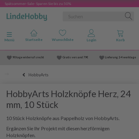
Spätsommer-Sale- Sparen Sie bis zu 50%
Anzeige ändern
Menü
90 tage widerruf srecht
Gratis versand
79€
Lieferung
2-4 werktage
HobbyArts
HobbyArts Holzknöpfe Herz, 24
mm, 10 Stück
10 Stück Holzknöpfe aus Pappelholz von HobbyArts.
Ergänzen Sie Ihr Projekt mit diesen herzförmigen
Holzknöpfen.