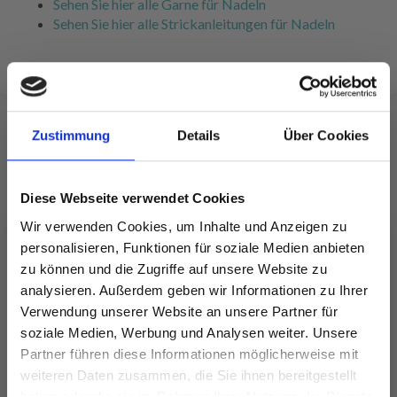
Sehen Sie hier alle Garne für Nadeln
Sehen Sie hier alle Strickanleitungen für Nadeln
Zustimmung
Details
Über Cookies
FÜR SIE EMPFOHLEN
Diese Webseite verwendet Cookies
Wir verwenden Cookies, um Inhalte und Anzeigen zu
personalisieren, Funktionen für soziale Medien anbieten
zu können und die Zugriffe auf unsere Website zu
analysieren. Außerdem geben wir Informationen zu Ihrer
Verwendung unserer Website an unsere Partner für
soziale Medien, Werbung und Analysen weiter. Unsere
Partner führen diese Informationen möglicherweise mit
Spare bis zu 50%
weiteren Daten zusammen, die Sie ihnen bereitgestellt
haben oder die sie im Rahmen Ihrer Nutzung der Dienste