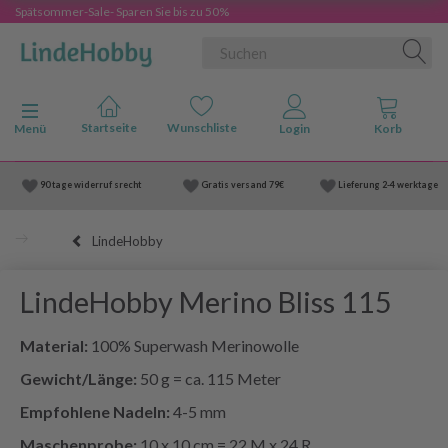
Spätsommer-Sale- Sparen Sie bis zu 50%
Anzeige ändern
Menü
90 tage widerruf srecht
Gratis versand
79€
Lieferung
2-4 werktage
LindeHobby
LindeHobby Merino Bliss 115
Material:
100% Superwash Merinowolle
Gewicht/Länge:
50 g = ca. 115 Meter
Empfohlene Nadeln:
4-5 mm
Maschenprobe:
10 x 10 cm = 22 M x 24 R